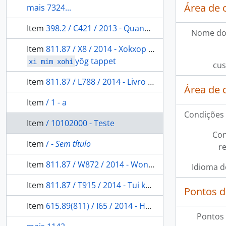
Área de 
mais 7324...
Item
398.2 / C421 / 2013 - Quando a terra deixou de falar: cantos da mitologia Marubo.
Nome do
Item
811.87 / X8 / 2014 - Xokxop xohi
yõg tappet
xi mim xohi
cus
Item
811.87 / L788 / 2014 - Livro das narrativas Paresi-Haliti
Área de 
Item
/ 1 - a
Condições 
Item
/ 10102000 - Teste
Con
Item
/ -
Sem título
r
Item
811.87 / W872 / 2014 - Wonkirom mïran: livro de narrativas Ikpeng.
Idioma d
Item
811.87 / T915 / 2014 - Tui kuru anihãu xinã: livro de narrativas Yawanawa.
Pontos d
Item
615.89(811) / I65 / 2014 - Hwërimamotima thë pë ã oni
Pontos 