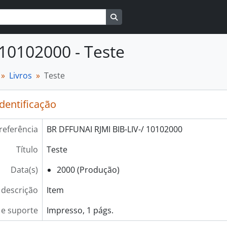
Busque na página de navegaçã
 10102000 - Teste
Livros
Teste
identificação
referência
BR DFFUNAI RJMI BIB-LIV-/ 10102000
Título
Teste
Data(s)
2000 (Produção)
 descrição
Item
e suporte
Impresso, 1 págs.