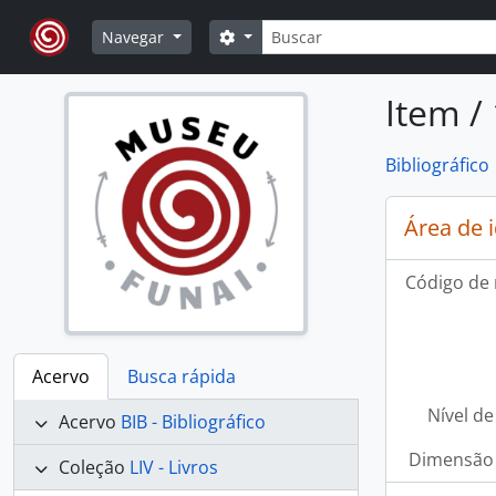
Skip to main content
Buscar
Opções de busca
Navegar
Item /
Bibliográfico
Área de 
Código de 
Acervo
Busca rápida
Nível de
Acervo
BIB - Bibliográfico
Dimensão 
Coleção
LIV - Livros