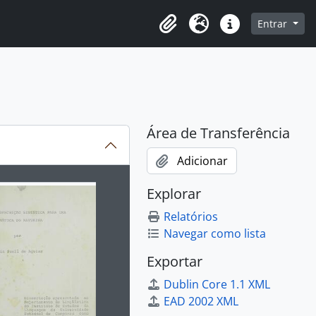
o
Entrar
Área de Transferência
Idioma
Atalhos
Área de Transferência
Adicionar
ibido no carrossel seguinte será alterado. Clicando em qualq
Explorar
Relatórios
Navegar como lista
Exportar
Dublin Core 1.1 XML
EAD 2002 XML