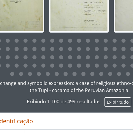
ar no link deste título da descrição a página de visualização
l change and symbolic expression: a case of religious eth
the Tupi - cocama of the Peruvian Amazonia
Exibindo 1-100 de 499 resultados
Exibir tudo
identificação