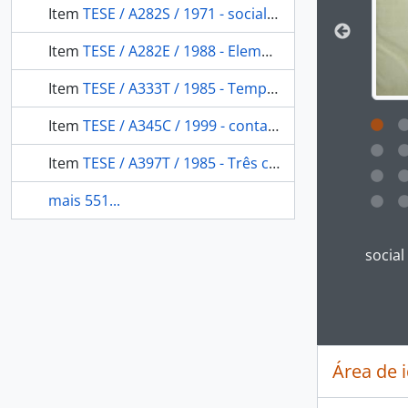
Item
TESE / A282S / 1971 - social change and symbolic expression: a case of religious ethno-dynamism among the Tupi - cocama of the Peruvian Amazonia
Item
TESE / A282E / 1988 - Elementos de descrição sintática para uma gramática de Katukina
Item
TESE / A333T / 1985 - Temps du sang temps des cendres: representation de la maladie système rituel et espace politique chez les Yanomami du sud-est (Amazonie brésilienne)
Item
TESE / A345C / 1999 - contato dos Apinayé de Riachinho e Bonito com o português: aspectos da situação sociolingüística
Item
TESE / A397T / 1985 - Três casas indígenas: pesquisa arquitetonica sobre a casa em três grupos: Tukano Tapirapé e ramkokamekra
mais 551...
Ao clic
socia
Área de 