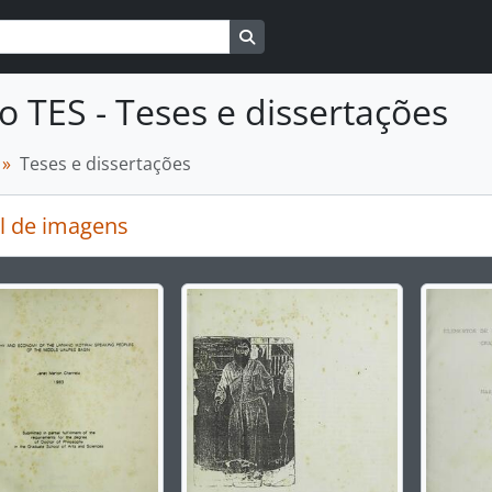
Busque na página de navegaçã
o TES - Teses e dissertações
Teses e dissertações
l de imagens
rar o slide atual deste carrossel, o título da descrição ex