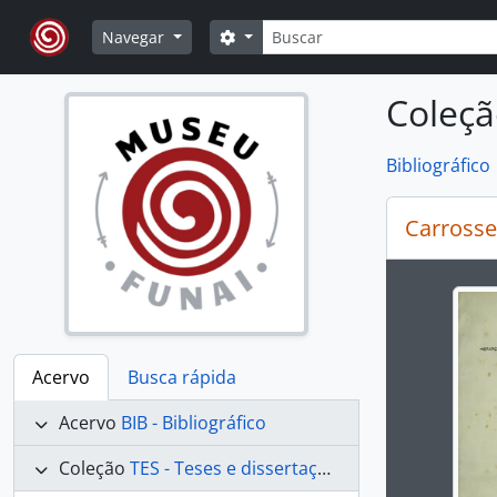
Skip to main content
Buscar
Opções de busca
Navegar
Coleçã
Bibliográfico
Carrosse
Ao alte
Acervo
Busca rápida
Acervo
BIB - Bibliográfico
Coleção
TES - Teses e dissertações