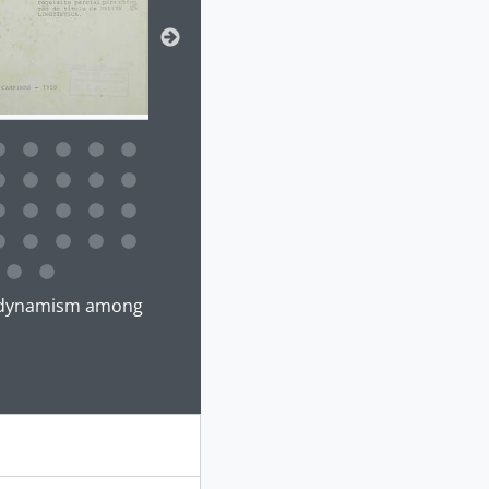
 da descrição deste objeto digital será aberta. O texto deste
no-dynamism among