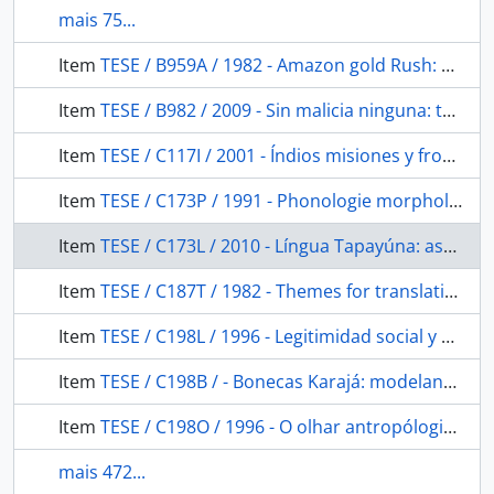
mais 75...
Item
TESE / B959A / 1982 - Amazon gold Rush: markets and the Munduruku indians
Item
TESE / B982 / 2009 - Sin malicia ninguna: transformación indigena colonial y estrategias sociales y culturales en un kuraka ilegitimo (Huaylas 1647-48)
Item
TESE / C117I / 2001 - Índios misiones y fronteras: una historia de las misiones católicas en el Vaupés 1850-1950
Item
TESE / C173P / 1991 - Phonologie morphologie et syntaxe: etude descriptive de la langue Caxinaua (Pano)
Item
TESE / C173L / 2010 - Língua Tapayúna: aspectos sociolinguisticos e uma analise fonológica preliminar
Item
TESE / C187T / 1982 - Themes for translating: an account of the WayApí indians of Amapá northern Brazil
Item
TESE / C198L / 1996 - Legitimidad social y proceso de legalizacion de la medicina ìndigena en América Latina: estudio en Mexico y Bolívia
Item
TESE / C198B / - Bonecas Karajá: modelando inovaçoes transmitindo tradiçoes
Item
TESE / C198O / 1996 - O olhar antropólogico: o índio brasileiro sob a visão de Harold Shultz
mais 472...