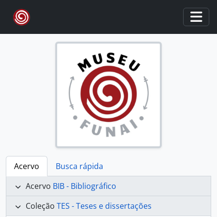
Skip to main content
Togg
Acervo
Busca rápida
Acervo
BIB - Bibliográfico
Coleção
TES - Teses e dissertações