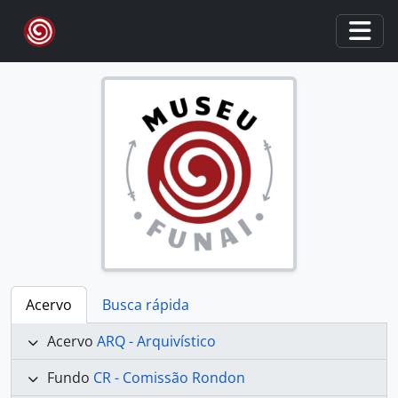
Skip to main content
Togg
Acervo
Busca rápida
Acervo
ARQ - Arquivístico
Fundo
CR - Comissão Rondon