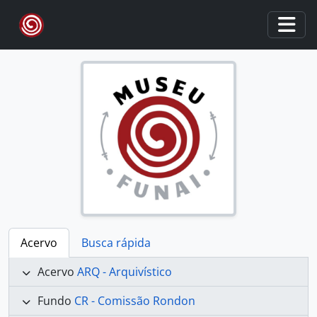
Skip to main content
Togg
Acervo
Busca rápida
Acervo
ARQ - Arquivístico
Fundo
CR - Comissão Rondon