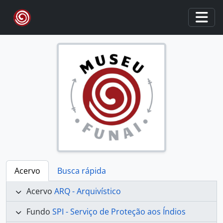
Skip to main content
Togg
Acervo
Busca rápida
Acervo
ARQ - Arquivístico
Fundo
SPI - Serviço de Proteção aos Índios