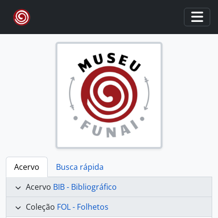
Skip to main content
Togg
Acervo
Busca rápida
Acervo
BIB - Bibliográfico
Coleção
FOL - Folhetos