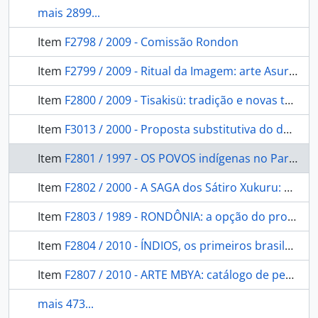
mais 2899...
Item
F2798 / 2009 - Comissão Rondon
Item
F2799 / 2009 - Ritual da Imagem: arte Asurini do Xingu.
Item
F2800 / 2009 - Tisakisü: tradição e novas tecnologias da memória Kuikuro do alto Xingu.
Item
F3013 / 2000 - Proposta substitutiva do deputado Luciano Pizzatto ao projeto de lei nº 2057/91 - Estatuto do Índio
Item
F2801 / 1997 - OS POVOS indígenas no Paraná
Item
F2802 / 2000 - A SAGA dos Sátiro Xukuru: alegrias e tristezas da família do primeiro jogador indígena a vestir a camisa de um grande time e da Seleção Brasileira.
Item
F2803 / 1989 - RONDÔNIA: a opção do progresso.
Item
F2804 / 2010 - ÍNDIOS, os primeiros brasileiros
Item
F2807 / 2010 - ARTE MBYA: catálogo de peças.
mais 473...