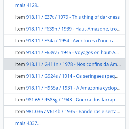
mais 4129...
Item
918.11 / E37t / 1979 - This thing of darkness
Item
918.11 / F639h / 1939 - Haut-Amazone, trois français chez les indiens réducteurs de tetes
Item
918.11 / E34a / 1954 - Aventures d'une camera en Amazonie (In der gruner Holle)
Item
918.11 / F639v / 1945 - Voyages en haut-Amazone. Trois français chez les indiens reducteurs de tetês
Item
918.11 / G411n / 1978 - Nos confins da Amazonia
Item
918.11 / G924s / 1914 - Os seringaes (pequenas notas)
Item
918.11 / H965a / 1931 - A Amazonia cyclopica
Item
981.65 / R585g / 1943 - Guerra dos farrapos: ordens do dia do general Barão de Caxias, 1942-45.
Item
981.036 / V614b / 1935 - Bandeiras e sertanistas bahianos
mais 4337...