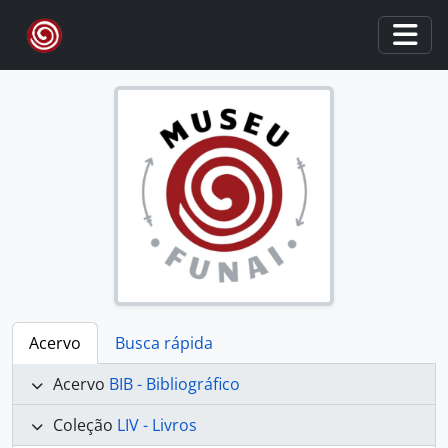
Skip to main content
Togg
Acervo
Busca rápida
Acervo
BIB - Bibliográfico
Coleção
LIV - Livros