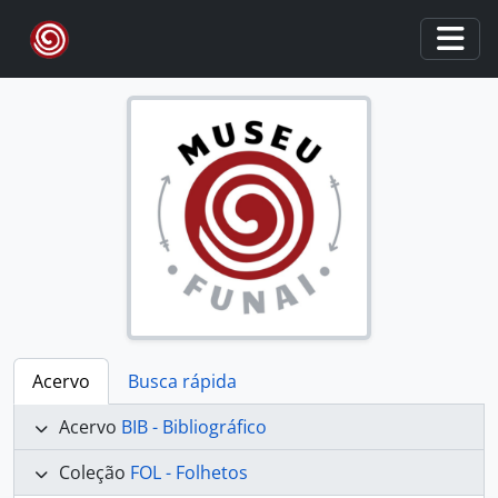
Skip to main content
Togg
Acervo
Busca rápida
Acervo
BIB - Bibliográfico
Coleção
FOL - Folhetos