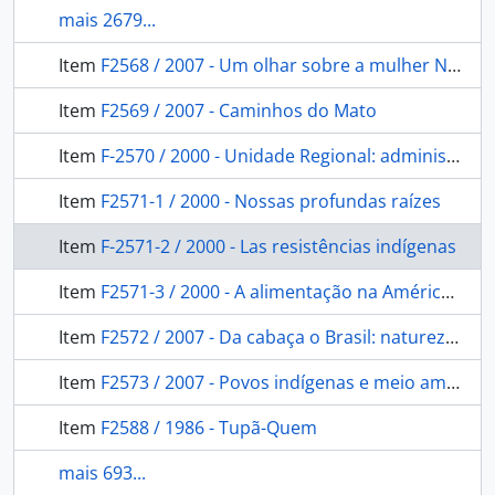
mais 2679...
Item
F2568 / 2007 - Um olhar sobre a mulher Nambiquara
Item
F2569 / 2007 - Caminhos do Mato
Item
F-2570 / 2000 - Unidade Regional: administração executiva regional de Tangará da Serra - MT.
Item
F2571-1 / 2000 - Nossas profundas raízes
Item
F-2571-2 / 2000 - Las resistências indígenas
Item
F2571-3 / 2000 - A alimentação na América pré-colombiana
Item
F2572 / 2007 - Da cabaça o Brasil: natureza, cultura, diversidade.
Item
F2573 / 2007 - Povos indígenas e meio ambiente - Amapá e Norte do Pará
Item
F2588 / 1986 - Tupã-Quem
mais 693...