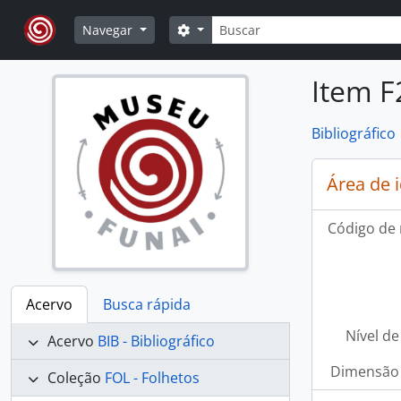
Skip to main content
Buscar
Opções de busca
Navegar
Item F
Bibliográfico
Área de 
Código de 
Acervo
Busca rápida
Nível de
Acervo
BIB - Bibliográfico
Dimensão 
Coleção
FOL - Folhetos