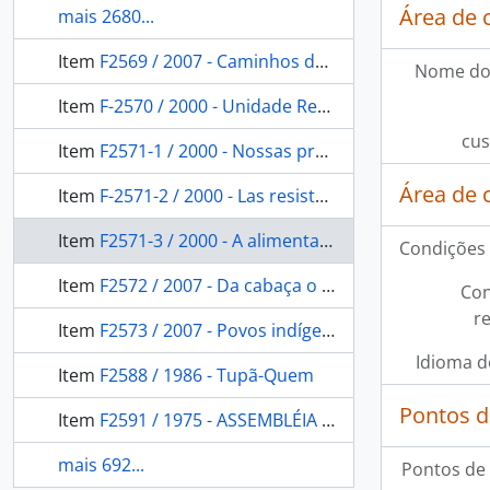
Área de 
mais 2680...
Item
F2569 / 2007 - Caminhos do Mato
Nome do
Item
F-2570 / 2000 - Unidade Regional: administração executiva regional de Tangará da Serra - MT.
cus
Item
F2571-1 / 2000 - Nossas profundas raízes
Área de 
Item
F-2571-2 / 2000 - Las resistências indígenas
Item
F2571-3 / 2000 - A alimentação na América pré-colombiana
Condições 
Item
F2572 / 2007 - Da cabaça o Brasil: natureza, cultura, diversidade.
Con
r
Item
F2573 / 2007 - Povos indígenas e meio ambiente - Amapá e Norte do Pará
Idioma d
Item
F2588 / 1986 - Tupã-Quem
Pontos d
Item
F2591 / 1975 - ASSEMBLÉIA de chefes indígenas (2:1975:Belém)
mais 692...
Pontos de