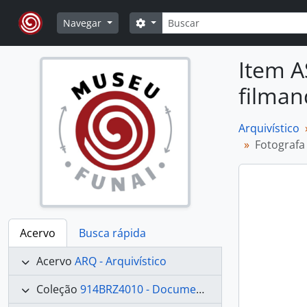
Skip to main content
Buscar
Opções de busca
Navegar
Item A
filman
Arquivístico
Fotografa
Acervo
Busca rápida
Acervo
ARQ - Arquivístico
Coleção
914BRZ4010 - Documentação de Línguas e Culturas Indígenas Brasileiras