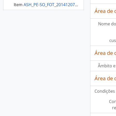
Item
ASH_PE-SO_FOT_20141207_107 - Arecemi, coordinador Peter Beysen e uma neta de Arecemi
Área de 
Item
ASH_PE-SO_FOT_20141103_108 - Alze aplicando uma pintura facial em Songari, o filho dela
Nome do
mais 85...
cus
Área de 
Âmbito e
Área de 
Condições 
Con
r