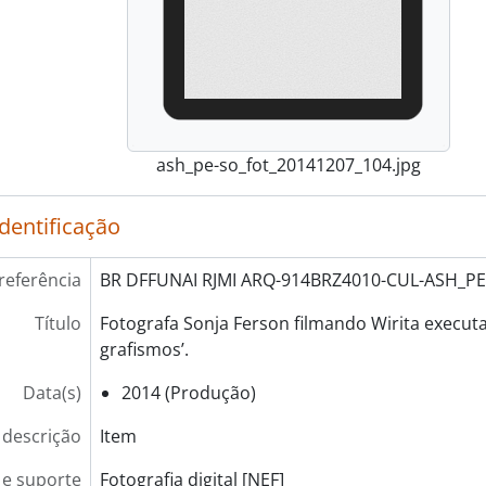
ash_pe-so_fot_20141207_104.jpg
identificação
referência
BR DFFUNAI RJMI ARQ-914BRZ4010-CUL-ASH_P
Título
Fotografa Sonja Ferson filmando Wirita execut
grafismos’.
Data(s)
2014 (Produção)
 descrição
Item
e suporte
Fotografia digital [NEF]