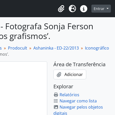
o
Entrar
Área de Transferência
Idioma
Atalhos
 Fotografa Sonja Ferson
os grafismos’.
s
Prodocult
Ashaninka - ED-22/2013
Iconográfico
mos’.
Área de Transferência
Adicionar
Explorar
Relatórios
Navegar como lista
Navegar pelos objetos
digitais