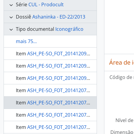
Série
CUL - Prodocult
Dossiê
Ashaninka - ED-22/2013
Tipo documental
Iconográfico
mais 75...
Item
ASH_PE-SO_FOT_20141209_089 - Detalhe de uma bolsa pronta
Área de 
Item
ASH_PE-SO_FOT_20141209_090 - 9 bolsas, resultado da oficina ‘tecer’
Código de 
Item
ASH_PE-SO_FOT_20141209_091 - Continuação da fotografia_86: a bolsa pronta portada pelo novo dono Oviyari, filho de Valdete Pinhanta e Alze
Item
ASH_PE-SO_FOT_20141207_103 - ‘Mestre’ Wirita, esposa de Arecemi aplicando um desenho ‘de antigamente’ no rosto de Yara.
Item
ASH_PE-SO_FOT_20141207_104 - Fotografa Sonja Ferson filmando Wirita executando os ‘antigos grafismos’.
Item
ASH_PE-SO_FOT_20141207_105 - Yara com um desenho ‘antigo’feito por Wirita
Nível de
Item
ASH_PE-SO_FOT_20141207_106 - Louisa com um desenho ‘antigo’ feito por Wirita
Dimensão 