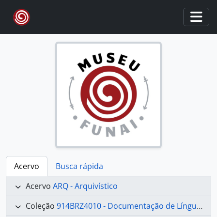
Skip to main content
Togg
Acervo
Busca rápida
Acervo
ARQ - Arquivístico
Coleção
914BRZ4010 - Documentação de Línguas e Culturas Indígenas Brasileiras