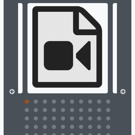
Ao alterar o slide atual deste carrossel, o título 