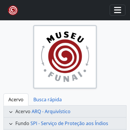
Skip to main content
Togg
Acervo
Busca rápida
Acervo
ARQ - Arquivístico
Fundo
SPI - Serviço de Proteção aos Índios