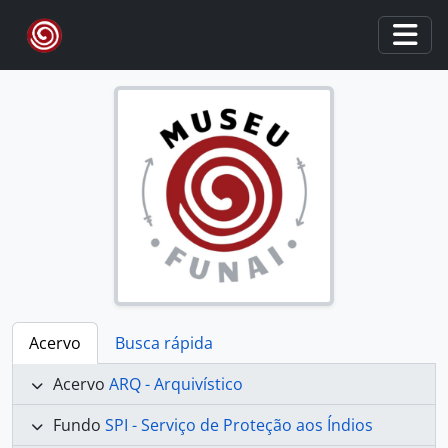
Skip to main content
Togg
Acervo
Busca rápida
Acervo
ARQ - Arquivístico
Fundo
SPI - Serviço de Proteção aos Índios