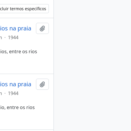
cluir termos específicos
ios na praia
Adicionar a área de transferência
m
·
1944
os, entre os rios
ios na praia
Adicionar a área de transferência
m
·
1944
o, entre os rios