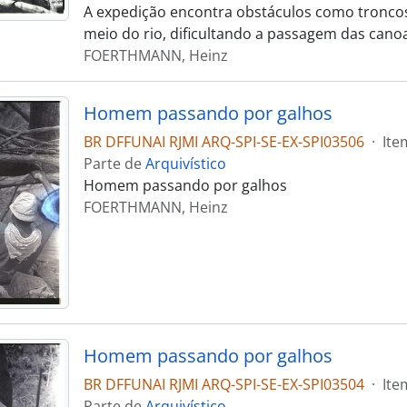
A expedição encontra obstáculos como troncos
meio do rio, dificultando a passagem das cano
FOERTHMANN, Heinz
Homem passando por galhos
BR DFFUNAI RJMI ARQ-SPI-SE-EX-SPI03506
·
Ite
Parte de
Arquivístico
Homem passando por galhos
FOERTHMANN, Heinz
Homem passando por galhos
BR DFFUNAI RJMI ARQ-SPI-SE-EX-SPI03504
·
Ite
Parte de
Arquivístico