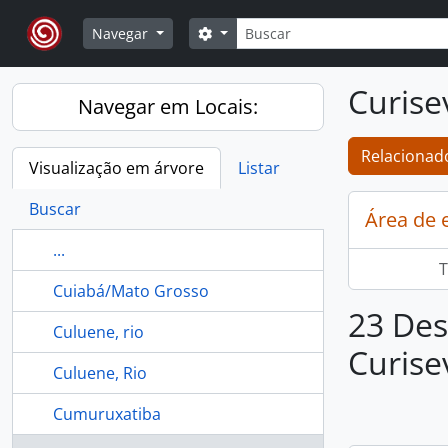
Skip to main content
Buscar
Opções de busca
Navegar
Curise
Navegar em Locais:
Relacionado
Visualização em árvore
Listar
Buscar
Área de 
...
T
Cuiabá/Mato Grosso
23 Des
Culuene, rio
Curise
Culuene, Rio
Cumuruxatiba