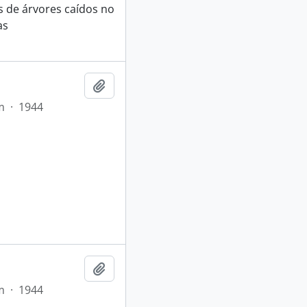
 de árvores caídos no
as
Adicionar a área de transferência
m
·
1944
Adicionar a área de transferência
m
·
1944