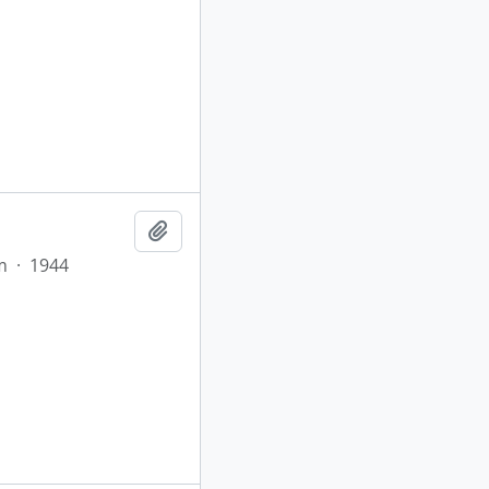
Adicionar a área de transferência
m
·
1944