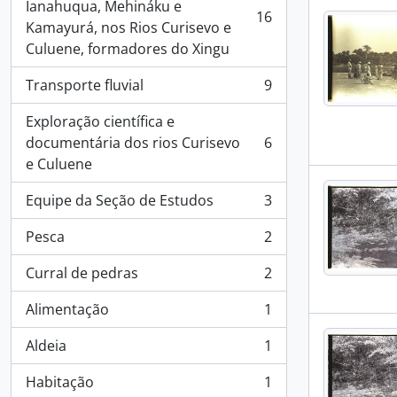
Ianahuqua, Mehináku e
16
, 16 resultados
Kamayurá, nos Rios Curisevo e
Culuene, formadores do Xingu
Transporte fluvial
9
, 9 resultados
Exploração científica e
documentária dos rios Curisevo
6
, 6 resultados
e Culuene
Equipe da Seção de Estudos
3
, 3 resultados
Pesca
2
, 2 resultados
Curral de pedras
2
, 2 resultados
Alimentação
1
, 1 resultados
Aldeia
1
, 1 resultados
Habitação
1
, 1 resultados