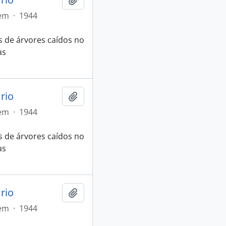
tem
·
1944
 de árvores caídos no
as
rio
Adicionar a área de transferência
tem
·
1944
 de árvores caídos no
as
rio
Adicionar a área de transferência
tem
·
1944