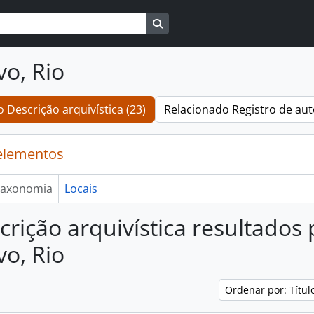
Busque na página de navegaçã
vo, Rio
 Descrição arquivística (23)
Relacionado Registro de aut
elementos
axonomia
Locais
crição arquivística resultados
vo, Rio
Ordenar por: Títu