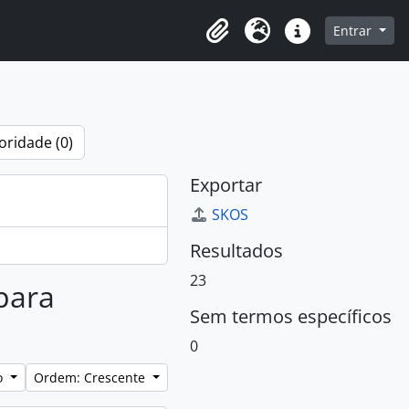
o
Entrar
Área de Transferência
Idioma
Atalhos
oridade (0)
Exportar
SKOS
Resultados
23
 para
Sem termos específicos
0
lo
Ordem: Crescente