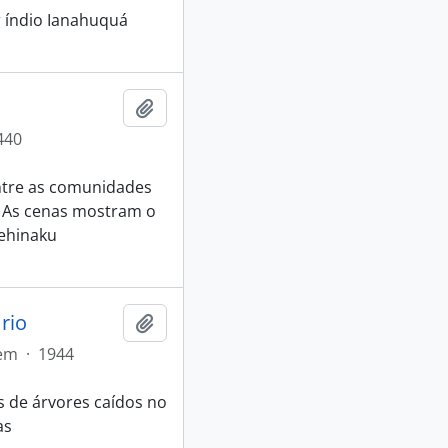
r índio Ianahuquá
Adicionar a área de transferência
440
entre as comunidades
. As cenas mostram o
Mehinaku
rio
Adicionar a área de transferência
tem
·
1944
 de árvores caídos no
as