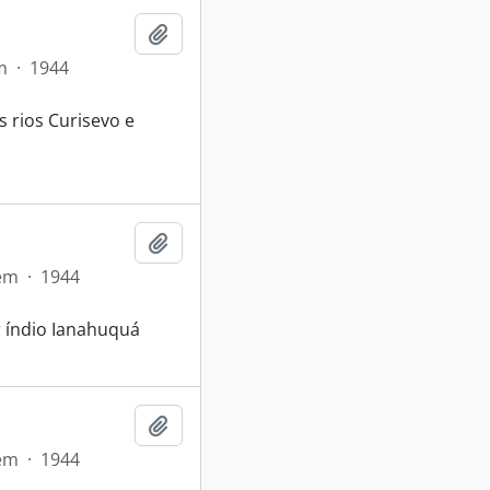
Adicionar a área de transferência
m
·
1944
s rios Curisevo e
Adicionar a área de transferência
em
·
1944
r índio Ianahuquá
Adicionar a área de transferência
em
·
1944