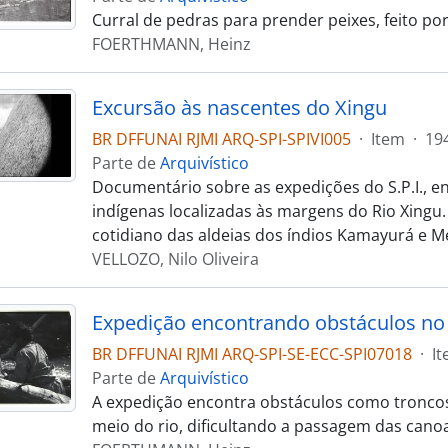
Curral de pedras para prender peixes, feito po
FOERTHMANN, Heinz
Excursão às nascentes do Xingu
BR DFFUNAI RJMI ARQ-SPI-SPIVI005
·
Item
·
19
Parte de
Arquivístico
Documentário sobre as expedições do S.P.I., 
indígenas localizadas às margens do Rio Xingu
cotidiano das aldeias dos índios Kamayurá e 
VELLOZO, Nilo Oliveira
Expedição encontrando obstáculos no 
BR DFFUNAI RJMI ARQ-SPI-SE-ECC-SPI07018
·
I
Parte de
Arquivístico
A expedição encontra obstáculos como troncos
meio do rio, dificultando a passagem das cano