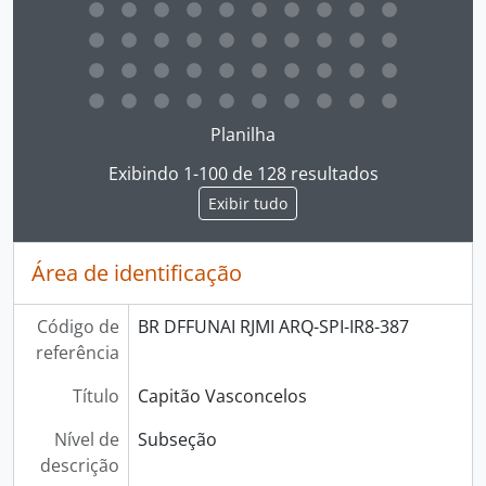
Ao clicar no link deste título da descrição a página 
Planilha
Exibindo 1-100 de 128 resultados
Exibir tudo
Área de identificação
Código de
BR DFFUNAI RJMI ARQ-SPI-IR8-387
referência
Título
Capitão Vasconcelos
Nível de
Subseção
descrição