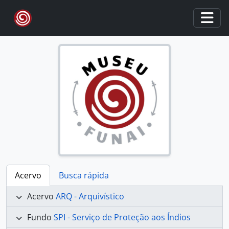
Skip to main content
Togg
Acervo
Busca rápida
Acervo
ARQ - Arquivístico
Fundo
SPI - Serviço de Proteção aos Índios