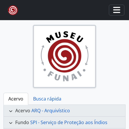
Skip to main content
Togg
Acervo
Busca rápida
Acervo
ARQ - Arquivístico
Fundo
SPI - Serviço de Proteção aos Índios