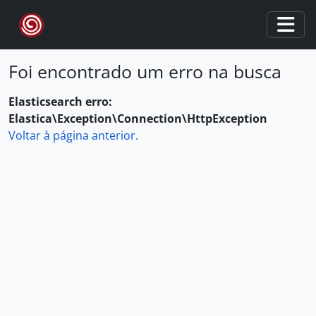
Skip to main content
Togg
Foi encontrado um erro na busca
Elasticsearch erro:
Elastica\Exception\Connection\HttpException
Voltar à página anterior.