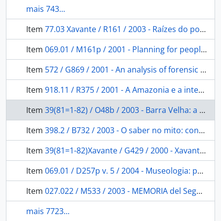
mais 743...
Item
77.03 Xavante / R161 / 2003 - Raízes do povo Xavante = Roots of the Xavante nation = A'uwê uptabi za'ri
Item
069.01 / M161p / 2001 - Planning for people in Museum exhibitions
Item
572 / G869 / 2001 - An analysis of forensic anthropology cases submitted to the Smithsonian Institution by the Federal Bureau of Investigation from 1962 to 1994
Item
918.11 / R375 / 2001 - A Amazonia e a integridade do Brasil
Item
39(81=1-82) / O48b / 2003 - Barra Velha: a saga dos índios Pataxó, cenário do descobrimento, 500 anos depois.
Item
398.2 / B732 / 2003 - O saber no mito: conhecimento e inventividade indígenas.
Item
39(81=1-82)Xavante / G429 / 2000 - Xavante - ano 2000: reflexões pedagógicas e antropológicas
Item
069.01 / D257p v. 5 / 2004 - Museologia: parâmetros para a conservção de acervos
Item
027.022 / M533 / 2003 - MEMORIA del Segundo Encuentro Internacional sobre Bibliotecas Públicas: Modelos de Bibliotecas Públicas en Iberoamerica Puerto Vallarta.
mais 7723...