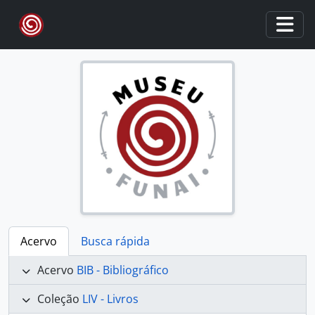
Skip to main content
Togg
Acervo
Busca rápida
Acervo
BIB - Bibliográfico
Coleção
LIV - Livros