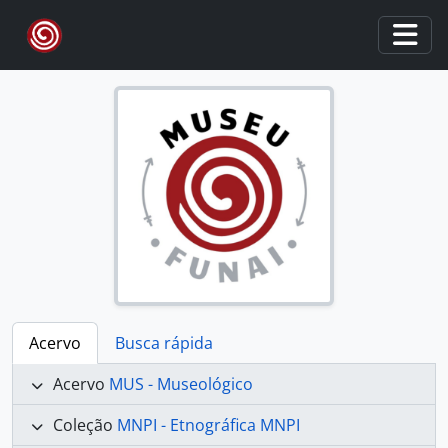
Skip to main content
Togg
Acervo
Busca rápida
Acervo
MUS - Museológico
Coleção
MNPI - Etnográfica MNPI