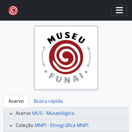
Skip to main content
Togg
Acervo
Busca rápida
Acervo
MUS - Museológico
Coleção
MNPI - Etnográfica MNPI