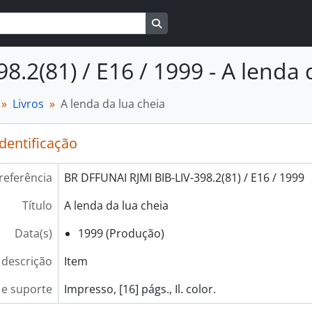
Busque na página de navegaçã
98.2(81) / E16 / 1999 - A lenda 
Livros
A lenda da lua cheia
identificação
referência
BR DFFUNAI RJMI BIB-LIV-398.2(81) / E16 / 1999
Título
A lenda da lua cheia
Data(s)
1999 (Produção)
 descrição
Item
e suporte
Impresso, [16] págs., Il. color.