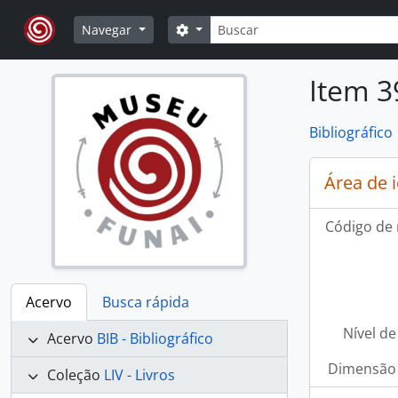
Skip to main content
Buscar
Opções de busca
Navegar
Item 3
Bibliográfico
Área de 
Código de 
Acervo
Busca rápida
Nível de
Acervo
BIB - Bibliográfico
Dimensão 
Coleção
LIV - Livros