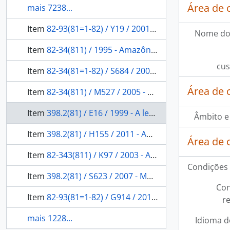
Área de 
mais 7238...
Item
82-93(81=1-82) / Y19 / 2001 - Puratig: o remo sagrado.
Nome do
Item
82-34(811) / 1995 - Amazônia - lendas e mitos: curuçá sua terra, sua gente.
cus
Item
82-34(81=1-82) / S684 / 2007 - Ymaguaré: mitos e lendas Guarani.
Área de 
Item
82-34(811) / M527 / 2005 - Amazonas
Item
398.2(81) / E16 / 1999 - A lenda da lua cheia
Âmbito e
Item
398.2(81) / H155 / 2011 - Awyató-pót: histórias indígenas para crianças.
Área de 
Item
82-343(811) / K97 / 2003 - A Amazônia: mitos e lendas.
Condições 
Item
398.2(81) / S623 / 2007 - Mundaréu
Con
Item
82-93(81=1-82) / G914 / 2011 - Mondagará: traição dos encantados.
r
mais 1228...
Idioma d