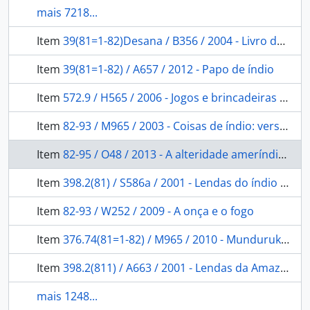
mais 7218...
Item
39(81=1-82)Desana / B356 / 2004 - Livro dos antigos Desana - Guahari Diputiro Porã
Item
39(81=1-82) / A657 / 2012 - Papo de índio
Item
572.9 / H565 / 2006 - Jogos e brincadeiras do povo Kalapalo
Item
82-93 / M965 / 2003 - Coisas de índio: versão infantil.
Item
82-95 / O48 / 2013 - A alteridade ameríndia na ficção contemporânea das Américas: Brasil, Argentina, Quebec.
Item
398.2(81) / S586a / 2001 - Lendas do índio brasileiro
Item
82-93 / W252 / 2009 - A onça e o fogo
Item
376.74(81=1-82) / M965 / 2010 - Mundurukando
Item
398.2(811) / A663 / 2001 - Lendas da Amazônia
mais 1248...