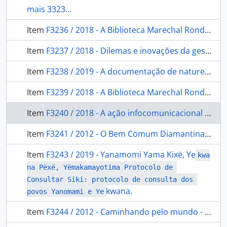
mais 3323...
Item
F3236 / 2018 - A Biblioteca Marechal Rondon e seus acervos digitais
Item
F3237 / 2018 - Dilemas e inovações da gestão pública das informações indigenistas do Estado brasileiro
Item
F3238 / 2019 - A documentação de natureza etnológica como recurso estratégico para os povos indígenas
Item
F3239 / 2018 - A Biblioteca Marechal Rondon e seus acervos digitais
Item
F3240 / 2018 - A ação infocomunicacional e a atuação de Mário Juruna para a emancipação política dos povos indígenas
Item
F3241 / 2012 - O Bem Comum Diamantina: 15 a 26 de julho de 2012.
Item
F3243 / 2019 - Yanamomi Yama Kixë, Ye
kwa
na Pëxë, Yëmakamayotima Protocolo de 
Consultar Siki: protocolo de consulta dos 
kwana.
povos Yanomami e Ye
Item
F3244 / 2012 - Caminhando pelo mundo - mitologia Terena: a saga dos Terena.