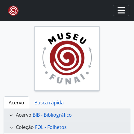
Skip to main content
Togg
Acervo
Busca rápida
Acervo
BIB - Bibliográfico
Coleção
FOL - Folhetos