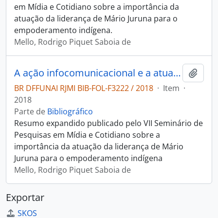
em Mídia e Cotidiano sobre a importância da
atuação da liderança de Mário Juruna para o
empoderamento indígena.
Mello, Rodrigo Piquet Saboia de
A ação infocomunicacional e a atuação de Mário Juruna para a emancipação política dos povos indígenas
Adici
BR DFFUNAI RJMI BIB-FOL-F3222 / 2018
·
Item
·
2018
Parte de
Bibliográfico
Resumo expandido publicado pelo VII Seminário de
Pesquisas em Mídia e Cotidiano sobre a
importância da atuação da liderança de Mário
Juruna para o empoderamento indígena
Mello, Rodrigo Piquet Saboia de
Exportar
SKOS