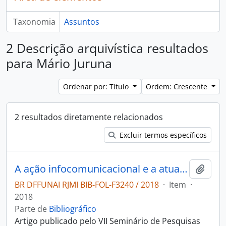
Taxonomia
Assuntos
2 Descrição arquivística resultados
para Mário Juruna
Ordenar por: Título
Ordem: Crescente
2 resultados diretamente relacionados
Excluir termos específicos
A ação infocomunicacional e a atuação de Mário Juruna para a emancipação política dos povos indígenas
Adici
BR DFFUNAI RJMI BIB-FOL-F3240 / 2018
·
Item
·
2018
Parte de
Bibliográfico
Artigo publicado pelo VII Seminário de Pesquisas