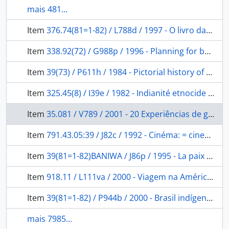
mais 481...
Item
376.74(81=1-82) / L788d / 1997 - O livro das árvores
Item
338.92(72) / G988p / 1996 - Planning for balanced development:: a guide for native american and rural communities.
Item
39(73) / P611h / 1984 - Pictorial history of the North American indian
Item
325.45(8) / I39e / 1982 - Indianité etnocide indigenisme en Amérique Latine
Item
35.081 / V789 / 2001 - 20 Experiências de gestão pública e cidadania
Item
791.43.05:39 / J82c / 1992 - Cinéma: = cinema: = Kino
Item
39(81=1-82)BANIWA / J86p / 1995 - La paix des jardins: structures sociales des Indiens Curripaco du haut Rio Negro (Colombie)
Item
918.11 / L111va / 2000 - Viagem na América Meridional descendo o rio das Amazonas
Item
39(81=1-82) / P944b / 2000 - Brasil indígena: 500 anos de resistência.
mais 7985...