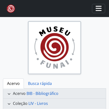
Skip to main content
Togg
Acervo
Busca rápida
Acervo
BIB - Bibliográfico
Coleção
LIV - Livros