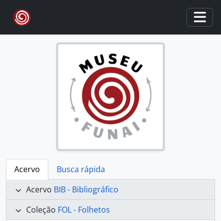
Skip to main content
Togg
Acervo
Busca rápida
Acervo
BIB - Bibliográfico
Coleção
FOL - Folhetos