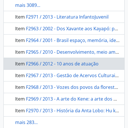
mais 3089...
Item
F2971 / 2013 - Literatura InfantoJuvenil
Item
F2963 / 2002 - Dos Xavante aos Kayapó: políticas de pacificação e territorialização de povos indígenas (1940-1960).
Item
F2964 / 2001 - Brasil espaço, memória, identidade
Item
F2965 / 2010 - Desenvolvimento, meio ambiente e direitos dos índios: da necessidade de um novo ethos jurídico.
Item
F2966 / 2012 - 10 anos de atuação
Item
F2967 / 2013 - Gestão de Acervos Culturais em Centros de Formação, de Documentação, de Cultura e Museus Indígenas no Brasil: Documento Base do Seminário Temático.
Item
F2968 / 2013 - Vozes dos povos da floresta: poucos conhecidos dos brasileiros, cantos milenares e narrativas míticas dos ameríndios oferecem uma outra forma de se relacionar com o Brasil e o meio ambiente.
Item
F2969 / 2013 - A arte do Kene: a arte dos Huni Kui.
Item
F2970 / 2013 - História da Anta Lobo: Hu kop pyxit ti Jarenxá.
mais 283...