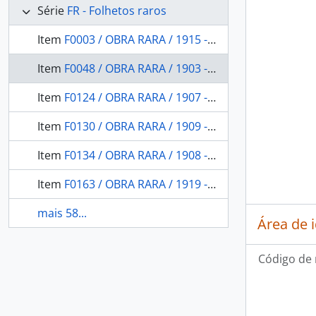
Série
FR - Folhetos raros
Item
F0003 / OBRA RARA / 1915 - Interesses da Amazônia
Item
F0048 / OBRA RARA / 1903 - Uma catechese entre os índios do Araguaya
Item
F0124 / OBRA RARA / 1907 - Nova edição da Memoria topographica e historica sobre os campos dos Goytacazes, com uma noticia breve de suas produções e commercio offerecida ao muito alto e muito poderoso Rei D. João VI por um natural do paiz: Rio de Janeiro na Impressão Regia, 1819 com licença de sua magestade.
Item
F0130 / OBRA RARA / 1909 - A questão indígena: appello dirigido à opinião pública do Brazil.
Item
F0134 / OBRA RARA / 1908 - Os Boruns: recordações selvagens.
Item
F0163 / OBRA RARA / 1919 - As tres raças na sociedade colonial. Contribuição social de cada uma
mais 58...
Área de 
Código de 