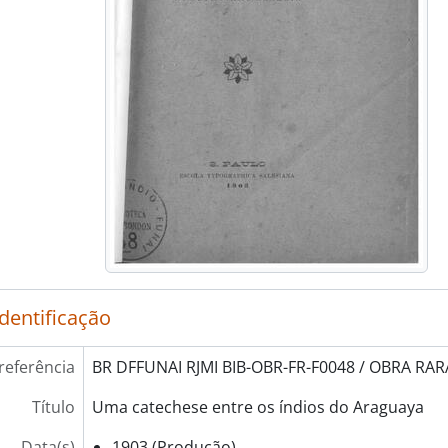
identificação
referência
BR DFFUNAI RJMI BIB-OBR-FR-F0048 / OBRA RARA
Título
Uma catechese entre os índios do Araguaya
Data(s)
1903 (Produção)