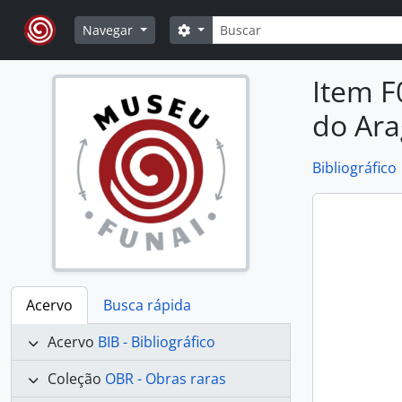
Skip to main content
Buscar
Opções de busca
Navegar
Item F
do Ar
Bibliográfico
Acervo
Busca rápida
Acervo
BIB - Bibliográfico
Coleção
OBR - Obras raras