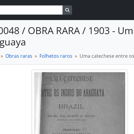
Busque na página de navegaçã
0048 / OBRA RARA / 1903 - Uma
aguaya
Obras raras
Folhetos raros
Uma catechese entre os