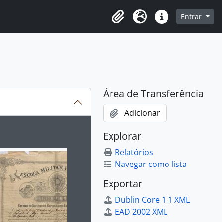
o
Entrar
Área de Transferência
Idioma
Atalhos
Área de Transferência
Adicionar
ibido no carrossel seguinte será alterado. Clicando em qualq
Explorar
Relatórios
Navegar como lista
Exportar
Dublin Core 1.1 XML
EAD 2002 XML