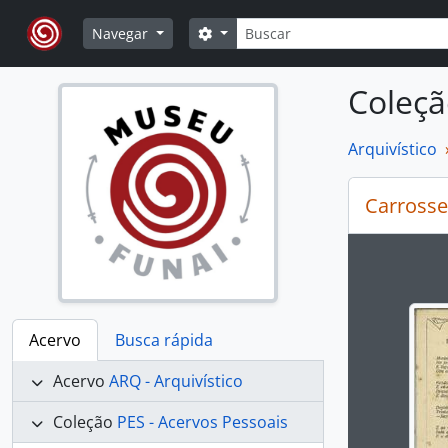
Skip to main content
Buscar
Opções de busca
Navegar
Coleçã
Arquivístico
Carrosse
Ao alte
Acervo
Busca rápida
Acervo
ARQ - Arquivístico
Coleção
PES - Acervos Pessoais