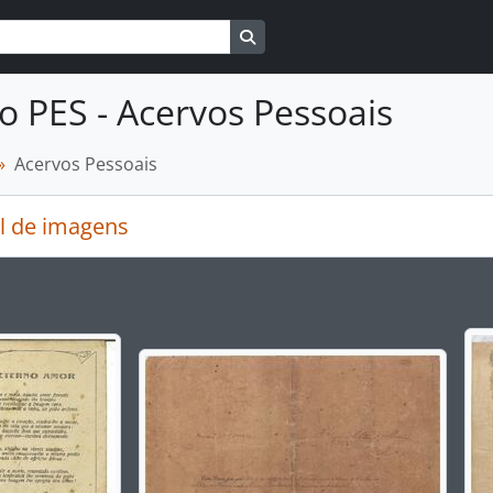
Busque na página de navegaçã
o PES - Acervos Pessoais
Acervos Pessoais
l de imagens
rar o slide atual deste carrossel, o título da descrição ex