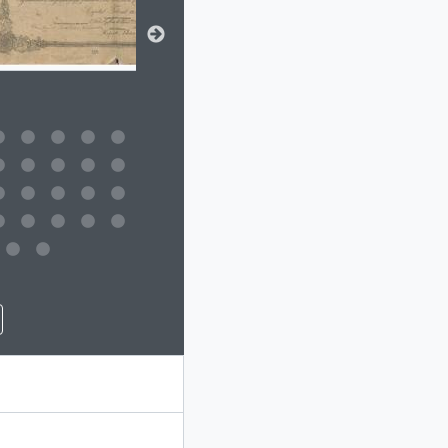
 da descrição deste objeto digital será aberta. O texto deste