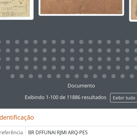
ar no link deste título da descrição a página de visualização
Documento
Exibindo 1-100 de 11886 resultados
Exibir tudo
identificação
referência
BR DFFUNAI RJMI ARQ-PES