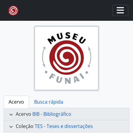
Skip to main content
Togg
Acervo
Busca rápida
Acervo
BIB - Bibliográfico
Coleção
TES - Teses e dissertações