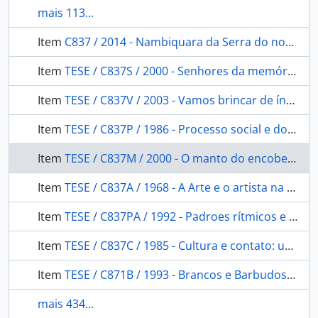
mais 113...
Item
C837 / 2014 - Nambiquara da Serra do norte Aldeia sowaintê: sangue escorrendo pela folha seca
Item
TESE / C837S / 2000 - Senhores da memória: história no universo das Nambiquara do Cerrado 1942-1968
Item
TESE / C837V / 2003 - Vamos brincar de índio?: práticas e representaçoes sobre a temática indígena na escola
Item
TESE / C837P / 1986 - Processo social e doença: tuberculose em grupos indígenas brasileiros
Item
TESE / C837M / 2000 - O manto do encoberto: territorialização dos Chiquitano
Item
TESE / C837A / 1968 - A Arte e o artista na sociedade Karajá
Item
TESE / C837PA / 1992 - Padroes rítmicos e marcação de caso em Marubo (Pano)
Item
TESE / C837C / 1985 - Cultura e contato: um estudo da sociedade Paresi no contexto das relaçoes interetnicas
Item
TESE / C871B / 1993 - Brancos e Barbudos da Amazonia: os Mayoruna na história
mais 434...