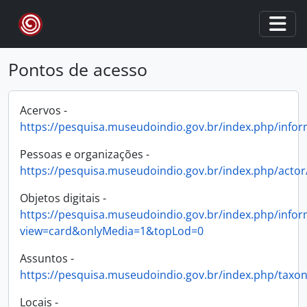
Skip to main content
Togg
Pontos de acesso
Acervos -
https://pesquisa.museudoindio.gov.br/index.php/info
Pessoas e organizações -
https://pesquisa.museudoindio.gov.br/index.php/acto
Objetos digitais -
https://pesquisa.museudoindio.gov.br/index.php/info
view=card&onlyMedia=1&topLod=0
Assuntos -
https://pesquisa.museudoindio.gov.br/index.php/taxo
Locais -