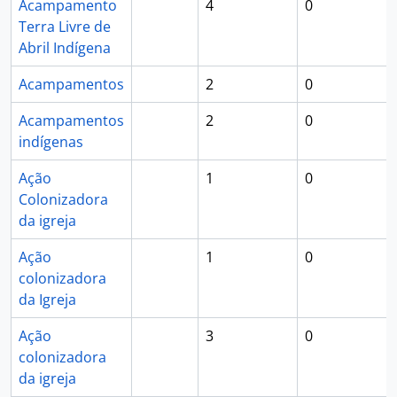
Acampamento
4
0
Terra Livre de
Abril Indígena
Acampamentos
2
0
Acampamentos
2
0
indígenas
Ação
1
0
Colonizadora
da igreja
Ação
1
0
colonizadora
da Igreja
Ação
3
0
colonizadora
da igreja