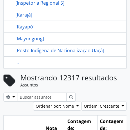
[Inspetoria Regional 5]
[Karajá]
[Kayapó]
[Mayongong]
[Posto Indígena de Nacionalização Uaçá]
...
Mostrando 12317 resultados
Assuntos
Opções de busca
Buscar
Ordenar por: Nome
Ordem: Crescente
Contagem
Contagem
Nota
de:
de: