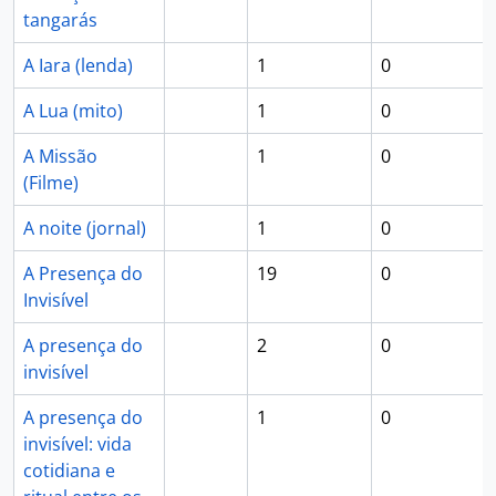
tangarás
A Iara (lenda)
1
0
A Lua (mito)
1
0
A Missão
1
0
(Filme)
A noite (jornal)
1
0
A Presença do
19
0
Invisível
A presença do
2
0
invisível
A presença do
1
0
invisível: vida
cotidiana e