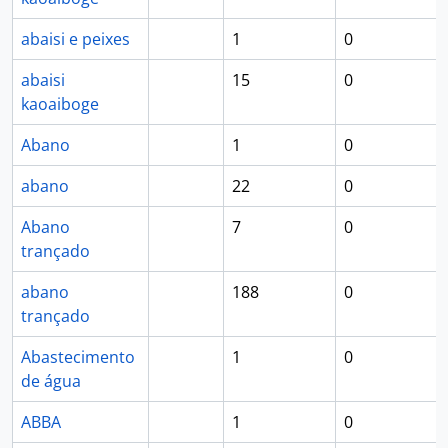
abaisi e peixes
1
0
abaisi
15
0
kaoaiboge
Abano
1
0
abano
22
0
Abano
7
0
trançado
abano
188
0
trançado
Abastecimento
1
0
de água
ABBA
1
0