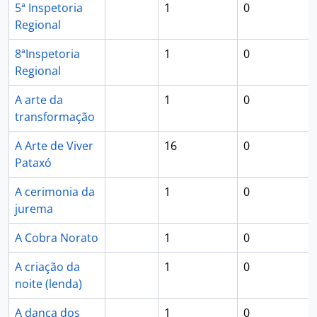
5ª Inspetoria
1
0
Regional
8ªInspetoria
1
0
Regional
A arte da
1
0
transformação
A Arte de Viver
16
0
Pataxó
A cerimonia da
1
0
jurema
A Cobra Norato
1
0
A criação da
1
0
noite (lenda)
A dança dos
1
0