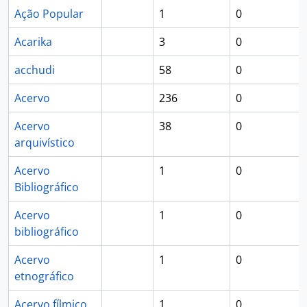
Ação Popular
1
0
Acarika
3
0
acchudi
58
0
Acervo
236
0
Acervo
38
0
arquivístico
Acervo
1
0
Bibliográfico
Acervo
1
0
bibliográfico
Acervo
1
0
etnográfico
Acervo fílmico
1
0