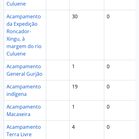
Culuene
Acampamento
30
0
da Expedição
Roncador-
Xingu, à
margem do rio
Culuene
Acampamento
1
0
General Gurjão
Acampamento
19
0
indígena
Acampamento
1
0
Macaxeira
Acampamento
4
0
Terra Livre