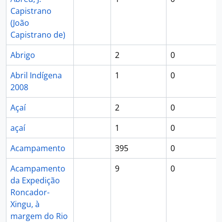
Capistrano
(João
Capistrano de)
Abrigo
2
0
Abril Indígena
1
0
2008
Açaí
2
0
açaí
1
0
Acampamento
395
0
Acampamento
9
0
da Expedição
Roncador-
Xingu, à
margem do Rio