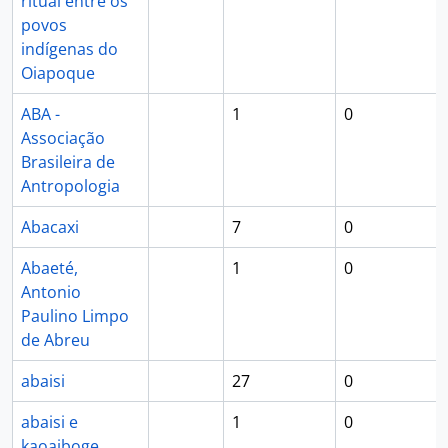
ritual entre os
povos
indígenas do
Oiapoque
ABA -
1
0
Associação
Brasileira de
Antropologia
Abacaxi
7
0
Abaeté,
1
0
Antonio
Paulino Limpo
de Abreu
abaisi
27
0
abaisi e
1
0
kaoaiboge