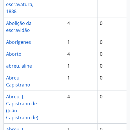
escravatura,
1888
Abolição da
4
0
escravidão
Aborígenes
1
0
Aborto
4
0
abreu, aline
1
0
Abreu,
1
0
Capistrano
Abreu, J.
4
0
Capistrano de
(João
Capistrano de)
Abreu, J.
1
0