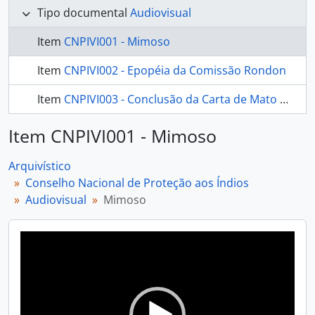
Tipo documental
Audiovisual
Item
CNPIVI001 - Mimoso
Item
CNPIVI002 - Epopéia da Comissão Rondon
Item
CNPIVI003 - Conclusão da Carta de Mato Grosso
Item CNPIVI001 - Mimoso
Arquivístico
Conselho Nacional de Proteção aos Índios
Audiovisual
Mimoso
Video
Player