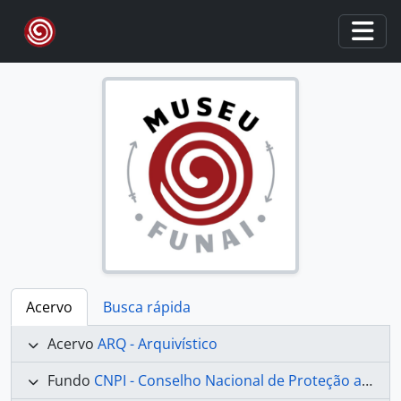
Skip to main content
Togg
Acervo
Busca rápida
Acervo
ARQ - Arquivístico
Fundo
CNPI - Conselho Nacional de Proteção aos Índios