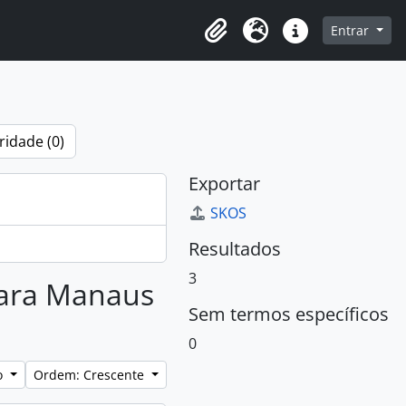
o
Entrar
Área de Transferência
Idioma
Atalhos
ridade (0)
Exportar
SKOS
Resultados
3
 para Manaus
Sem termos específicos
0
lo
Ordem: Crescente