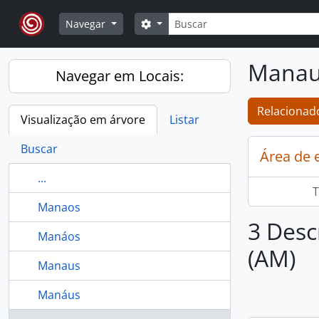
Skip to main content
Buscar
Opções de busca
Navegar
Manau
Navegar em Locais:
Relacionado
Visualização em árvore
Listar
Buscar
Área de 
...
T
Manaos
3 Desc
Manáos
(AM)
Manaus
Manáus