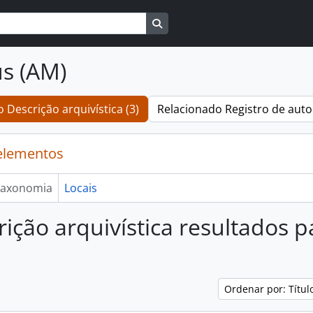
Busque na página de navegaçã
s (AM)
 Descrição arquivística (3)
Relacionado Registro de auto
elementos
axonomia
Locais
rição arquivística resultados
Ordenar por: Títu