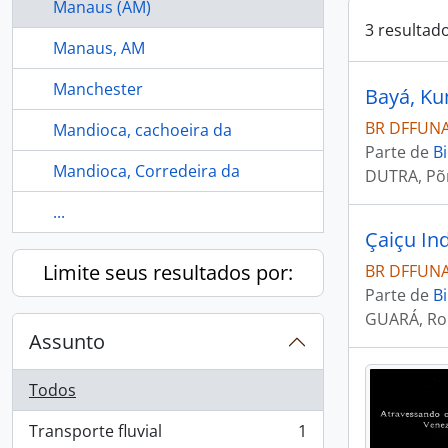
Manaus (AM)
3 resultad
Manaus, AM
Manchester
Bayá, Ku
BR DFFUNAI
Mandioca, cachoeira da
Parte de
Bi
Mandioca, Corredeira da
DUTRA, Põr
...
Çaiçu In
Limite seus resultados por:
BR DFFUNAI
Parte de
Bi
GUARÁ, Ro
Assunto
Todos
Transporte fluvial
1
, 1 resultados