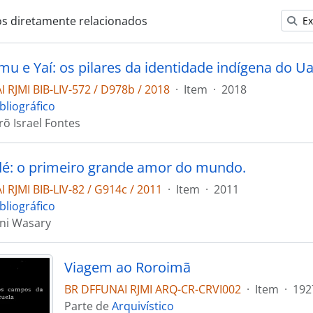
os diretamente relacionados
Ex
mu e Yaí: os pilares da identidade indígena do U
 RJMI BIB-LIV-572 / D978b / 2018
·
Item
·
2018
bliográfico
õ Israel Fontes
dé: o primeiro grande amor do mundo.
 RJMI BIB-LIV-82 / G914c / 2011
·
Item
·
2011
bliográfico
ni Wasary
Viagem ao Roroimã
BR DFFUNAI RJMI ARQ-CR-CRVI002
·
Item
·
192
Parte de
Arquivístico