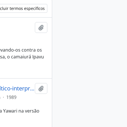
cluir termos específicos
Adicionar a área de transferência
levando-os contra os
esa, o camaiurá Ipavu
A festa da jaguatirica: uma partitura crítico-interpretativa
Adicionar a área de transferência
m
·
1989
a Yawari na versão