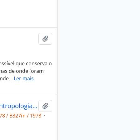
Adicionar a área de transferência
ssível que conserva o
enas de onde foram
onde
…
Ler mais
A Musicológica Kamayurá: para uma antropologia da comunicação no alto-xingu.
Adicionar a área de transferência
78 / B327m / 1978
·