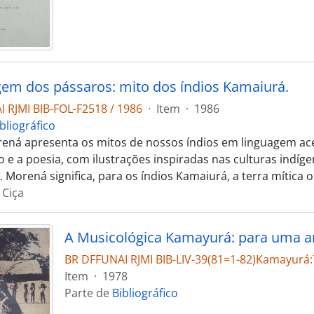
gem dos pássaros: mito dos índios Kamaiurá.
 RJMI BIB-FOL-F2518 / 1986
·
Item
·
1986
bliográfico
rená apresenta os mitos de nossos índios em linguagem ace
 e a poesia, com ilustrações inspiradas nas culturas indíg
. Morená significa, para os índios Kamaiurá, a terra mítica 
 Ciça
BR DFFUNAI RJMI BIB-LIV-39(81=1-82)Kamayurá:
Item
·
1978
Parte de
Bibliográfico