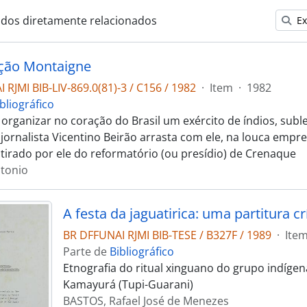
ados diretamente relacionados
Ex
ção Montaigne
RJMI BIB-LIV-869.0(81)-3 / C156 / 1982
·
Item
·
1982
bliográfico
 organizar no coração do Brasil um exército de índios, sub
 jornalista Vicentino Beirão arrasta com ele, na louca empr
, tirado por ele do reformatório (ou presídio) de Crenaque
ntonio
BR DFFUNAI RJMI BIB-TESE / B327F / 1989
·
Ite
Parte de
Bibliográfico
Etnografia do ritual xinguano do grupo indígen
Kamayurá (Tupi-Guarani)
BASTOS, Rafael José de Menezes