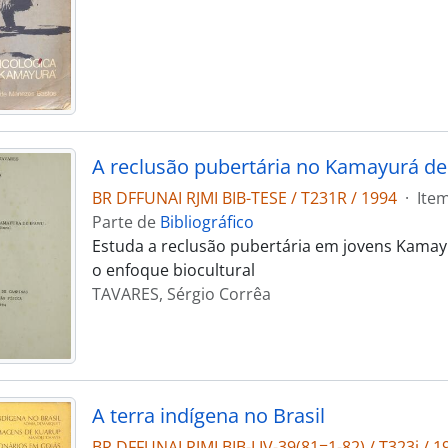
BR DFFUNAI RJMI BIB-TESE / T231R / 1994
·
Ite
Parte de
Bibliográfico
Estuda a reclusão pubertária em jovens Kamayu
o enfoque biocultural
TAVARES, Sérgio Corrêa
A terra indígena no Brasil
BR DFFUNAI RJMI BIB-LIV-39(81=1-82) / T323i / 1