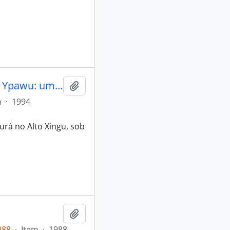
A reclusão pubertária no Kamayurá de Ypawu: um enfoque biocultural
Adicionar a área de transferência
m
·
1994
rá no Alto Xingu, sob
Adicionar a área de transferência
988
·
Item
·
1988