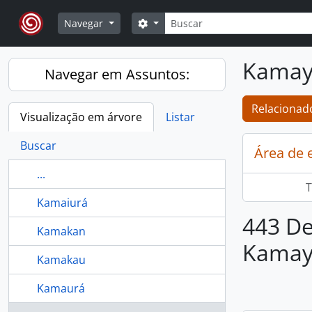
Skip to main content
Buscar
Opções de busca
Navegar
Kamay
Navegar em Assuntos:
Relacionado
Visualização em árvore
Listar
Buscar
Área de 
...
T
Kamaiurá
443 De
Kamakan
Kamay
Kamakau
Kamaurá