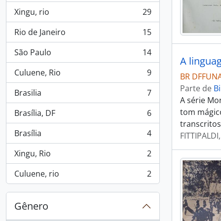
Xingu, rio
29
, 29 resultados
Rio de Janeiro
15
, 15 resultados
São Paulo
14
, 14 resultados
A lingua
Culuene, Rio
9
BR DFFUNAI
, 9 resultados
Parte de
Bi
Brasilia
7
, 7 resultados
A série Mo
tom mágico
Brasília, DF
6
, 6 resultados
transcritos
Brasília
4
FITTIPALDI,
, 4 resultados
Xingu, Rio
2
, 2 resultados
Culuene, rio
2
, 2 resultados
Gênero