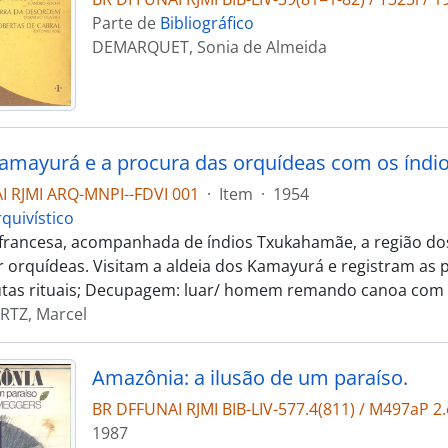
Parte de
Bibliográfico
DEMARQUET, Sonia de Almeida
 RJMI ARQ-MNPI--FDVI 001
·
Item
·
1954
quivístico
francesa, acompanhada de índios Txukahamãe, a região do
r orquídeas. Visitam a aldeia dos Kamayurá e registram as p
utas rituais; Decupagem: luar/ homem remando canoa com r
RTZ, Marcel
Amazônia: a ilusão de um paraíso.
BR DFFUNAI RJMI BIB-LIV-577.4(811) / M497aP 2.
1987