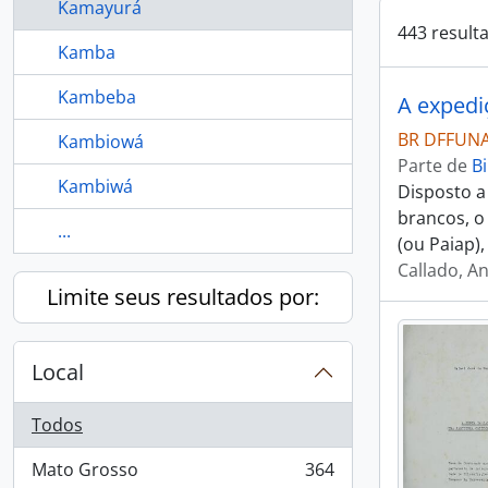
Kamayurá
443 result
Kamba
Kambeba
A expedi
BR DFFUNAI 
Kambiowá
Parte de
Bi
Kambiwá
Disposto a
brancos, o
...
(ou Paiap)
Callado, A
Limite seus resultados por:
Local
Todos
Mato Grosso
364
, 364 resultados