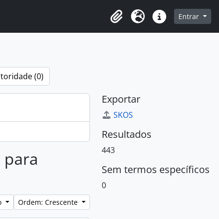
o
Entrar
Área de Transferência
Idioma
Atalhos
toridade (0)
Exportar
SKOS
Resultados
443
s para
Sem termos específicos
0
lo
Ordem: Crescente