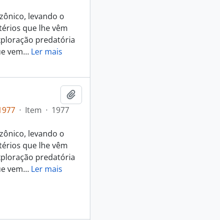
zônico, levando o
térios que lhe vêm
xploração predatória
que vem
…
Ler mais
Adicionar a área de transferência
1977
·
Item
·
1977
zônico, levando o
térios que lhe vêm
xploração predatória
que vem
…
Ler mais