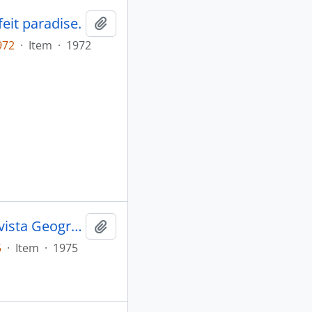
eit paradise.
Adicionar a área de transferência
972
·
Item
·
1972
AMORIM, Paulo Marcos de. Índios da floresta tropical [Revista Geográfica Universal]
Adicionar a área de transferência
5
·
Item
·
1975