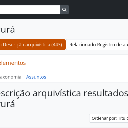
Busque na página de navegaçã
urá
 Descrição arquivística (443)
Relacionado Registro de au
elementos
axonomia
Assuntos
scrição arquivística resultado
urá
Ordenar por: Títu