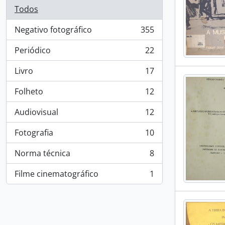
Todos
Negativo fotográfico
355
, 355 resultados
Periódico
22
, 22 resultados
Livro
17
, 17 resultados
Folheto
12
, 12 resultados
Audiovisual
12
, 12 resultados
Fotografia
10
, 10 resultados
Norma técnica
8
, 8 resultados
Filme cinematográfico
1
, 1 resultados