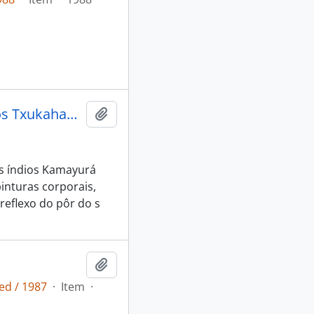
[Aldeia Kamayurá e a procura das orquídeas com os índios Txukahamãe]
Adicionar a área de transferência
s índios Kamayurá
inturas corporais,
eflexo do pôr do s
Adicionar a área de transferência
ed / 1987
·
Item
·