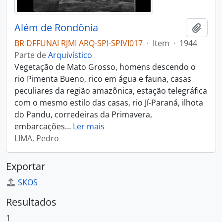
Além de Rondônia
Adici
BR DFFUNAI RJMI ARQ-SPI-SPIVI017
·
Item
·
1944
Parte de
Arquivístico
Vegetação de Mato Grosso, homens descendo o
rio Pimenta Bueno, rico em água e fauna, casas
peculiares da região amazônica, estação telegráfica
com o mesmo estilo das casas, rio Jí-Paraná, ilhota
do Pandu, corredeiras da Primavera,
embarcações
…
Ler mais
LIMA, Pedro
Exportar
SKOS
Resultados
1