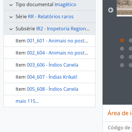
Tipo documental
Imagético
Série
RR - Relatórios raros
Subsérie
IR2 - Inspetoria Regional 2
Item
001_601 - Animais no posto indígena
Item
002_604 - Animais no posto indígena
Item
003_606 - Índios Canela
Item
004_607 - Índias Krikatí
Ao clic
Item
005_608 - Índios Canela
mais 115...
Área de 
Código de 