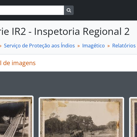
Busque na página de navegaçã
ie IR2 - Inspetoria Regional 2
Serviço de Proteção aos Índios
Imagético
Relatórios
l de imagens
rar o slide atual deste carrossel, o título da descrição ex