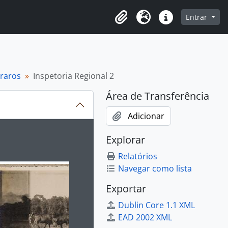
o
Entrar
Área de Transferência
Idioma
Atalhos
 raros
Inspetoria Regional 2
Área de Transferência
Adicionar
ibido no carrossel seguinte será alterado. Clicando em qualq
Explorar
Relatórios
Navegar como lista
Exportar
Dublin Core 1.1 XML
EAD 2002 XML