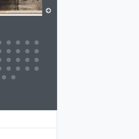
 da descrição deste objeto digital será aberta. O texto deste