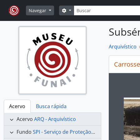
Skip to main content
Buscar
Opções de busca
Navegar
Subsér
Arquivístico
Carrosse
Ao alte
Acervo
Busca rápida
Acervo
ARQ - Arquivístico
Fundo
SPI - Serviço de Proteção aos Índios