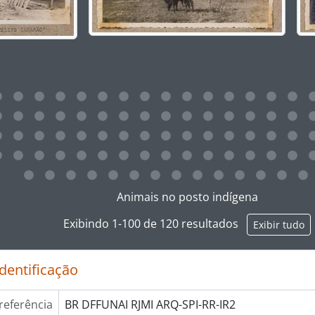
ar no link deste título da descrição a página de visualização
Animais no posto indígena
Exibindo 1-100 de 120 resultados
Exibir tudo
identificação
referência
BR DFFUNAI RJMI ARQ-SPI-RR-IR2