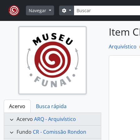
Skip to main content
Buscar
Opções de busca
Navegar
Item C
Arquivístico
Acervo
Busca rápida
Acervo
ARQ - Arquivístico
Fundo
CR - Comissão Rondon