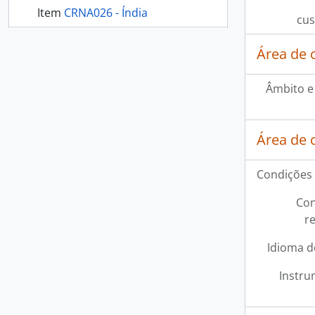
Item
CRNA026 - Índia
cus
mais 297...
Área de 
Âmbito e
Área de 
Condições 
Con
r
Idioma d
Instru