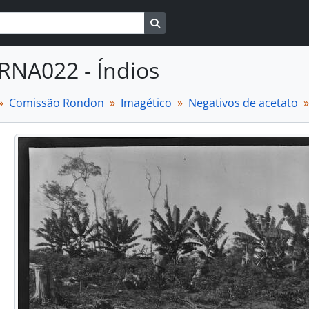
Busque na página de navegaçã
RNA022 - Índios
Comissão Rondon
Imagético
Negativos de acetato