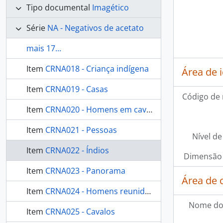
Tipo documental
Imagético
Série
NA - Negativos de acetato
mais 17...
Item
CRNA018 - Criança indígena
Área de 
Item
CRNA019 - Casas
Código de 
Item
CRNA020 - Homens em cavalos
Item
CRNA021 - Pessoas
Nível de
Item
CRNA022 - Índios
Dimensão 
Item
CRNA023 - Panorama
Área de 
Item
CRNA024 - Homens reunidos
Nome do
Item
CRNA025 - Cavalos