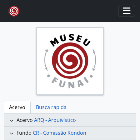
Skip to main content
Togg
Acervo
Busca rápida
Acervo
ARQ - Arquivístico
Fundo
CR - Comissão Rondon