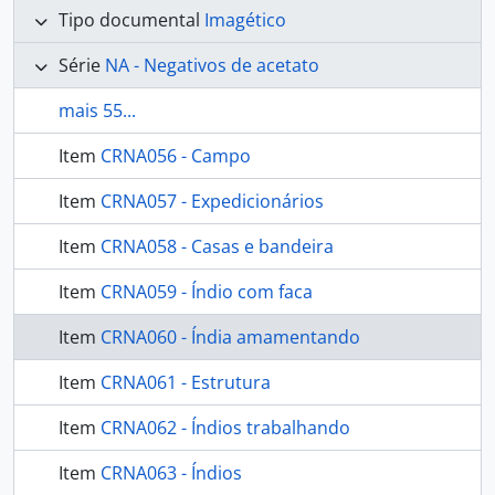
Tipo documental
Imagético
Série
NA - Negativos de acetato
mais 55...
Item
CRNA056 - Campo
Item
CRNA057 - Expedicionários
Item
CRNA058 - Casas e bandeira
Item
CRNA059 - Índio com faca
Item
CRNA060 - Índia amamentando
Item
CRNA061 - Estrutura
Item
CRNA062 - Índios trabalhando
Item
CRNA063 - Índios