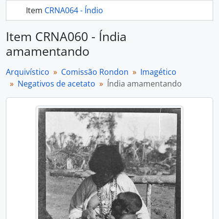
Item
CRNA064 - Índio
mais 259...
Item CRNA060 - Índia
amamentando
Arquivístico
Comissão Rondon
Imagético
Negativos de acetato
Índia amamentando