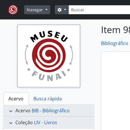
Skip to main content
Buscar
Opções de busca
Navegar
Item 9
Bibliográfico
Acervo
Busca rápida
Acervo
BIB - Bibliográfico
Coleção
LIV - Livros