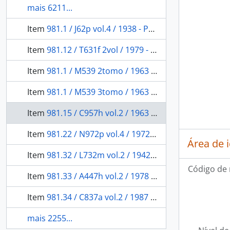
mais 6211...
Item
981.1 / J62p vol.4 / 1938 - Panoramas amazonicos: Moura.
Item
981.12 / T631f 2vol / 1979 - Formação histórica do Acre
Item
981.1 / M539 2tomo / 1963 - A Amazônia na era Pombalina: correspondência inédita do governador e capitão-general do Estado do Grão Pará e Maranhão Francisco Xavier de Mendonça Furtado, 1751-1759.
Item
981.1 / M539 3tomo / 1963 - A Amazônia na era Pombalina: correspondência inédita do governador e capitão general do Estado do Grão Pará e Maranhão Francisco Xavier de Mendonça Furtado, 1751-1759.
Item
981.15 / C957h vol.2 / 1963 - História do Pará
Item
981.22 / N972p vol.4 / 1972 - Pesquisas para a história do Piauí
Área de 
Item
981.32 / L732m vol.2 / 1942 - Municípios do Rio Grande do Norte: F - G -J -L - M.
Código de 
Item
981.33 / A447h vol.2 / 1978 - História da Paraiba
Item
981.34 / C837a vol.2 / 1987 - Anais pernambucanos
mais 2255...