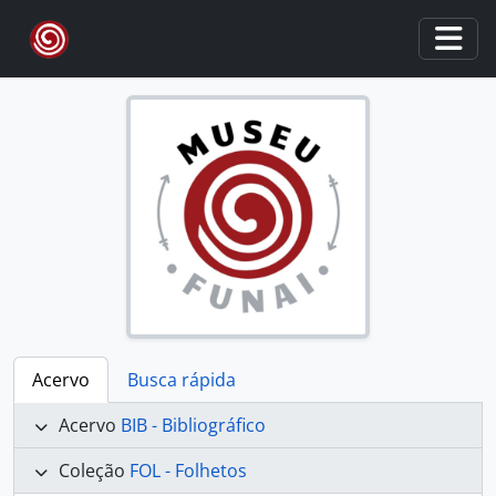
Skip to main content
Togg
Acervo
Busca rápida
Acervo
BIB - Bibliográfico
Coleção
FOL - Folhetos