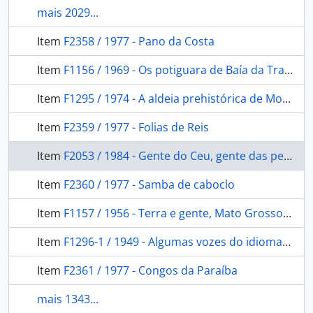
mais 2029...
Item
F2358 / 1977 - Pano da Costa
Item
F1156 / 1969 - Os potiguara de Baía da Traição
Item
F1295 / 1974 - A aldeia prehistórica de Monte Mór
Item
F2359 / 1977 - Folias de Reis
Item
F2053 / 1984 - Gente do Ceu, gente das pedras e demos da mata: espaço cosmológico e dualidade na cosmologia Kagwahiv.
Item
F2360 / 1977 - Samba de caboclo
Item
F1157 / 1956 - Terra e gente, Mato Grosso ilustrado
Item
F1296-1 / 1949 - Algumas vozes do idioma Karipuna
Item
F2361 / 1977 - Congos da Paraíba
mais 1343...