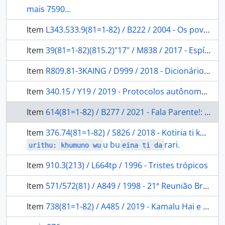
mais 7590...
Item
L343.533.9(81=1-82) / B222 / 2004 - Os povos indígenas frente ao direito autoral e de imagem
Item
39(81=1-82)(815.2)"17" / M838 / 2017 - Espírito Santo Indígena: conquista, trabalho, territorialidade e autogoverno dos índios, 1798-1860.
Item
R809.81-3KAING / D999 / 2018 - Dicionário Escolar Kaingâk: a língua Kaingang no oeste paulista.
Item
340.15 / Y19 / 2019 - Protocolos autônomos de consulta e consentimento: guia de orientação.
Item
614(81=1-82) / B277 / 2021 - Fala Parente!: a covid-1 chegou entre nós.
Item
376.74(81=1-82) / S826 / 2018 - Kotiria ti khatiro, ti hirida ya
u bu
rari.
urithu: khumuno wu
eina ti da
Item
910.3(213) / L664tp / 1996 - Tristes trópicos
Item
571/572(81) / A849 / 1998 - 21ª Reunião Brasileira de Antropologia: 1ª Reunião Internacional de Teoria Arqueológica na América do Sul.
Item
738(81=1-82) / A485 / 2019 - Kamalu Hai e o canto da cobra-canoa: arte e cosmologia Wauja.