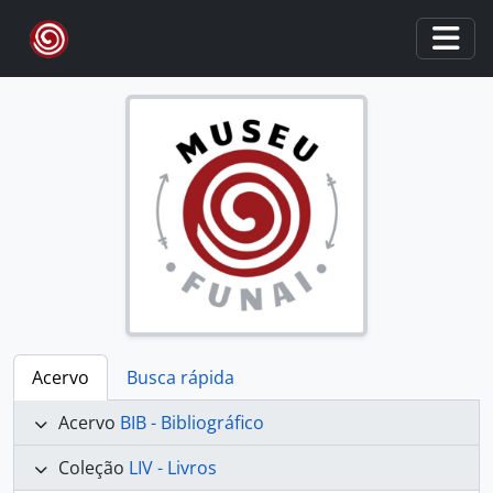
Skip to main content
Togg
Acervo
Busca rápida
Acervo
BIB - Bibliográfico
Coleção
LIV - Livros