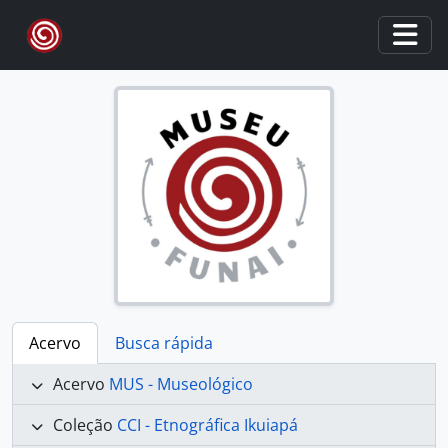
Skip to main content
Togg
Acervo
Busca rápida
Acervo
MUS - Museológico
Coleção
CCI - Etnográfica Ikuiapá