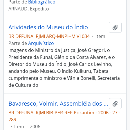
Parte de
Bibliográfico
ARNAUD, Expedito
Atividades do Museu do Índio
Adici
BR DFFUNAI RJMI ARQ-MNPI--MIVI 034
·
Item
Parte de
Arquivístico
Imagens do Ministro da Justiça, José Gregori, o
Presidente da Funai, Glênio da Costa Alvarez, e o
Diretor do Museu do Índio, José Carlos Levinho,
andando pelo Museu. O índio Kuikuru, Tabata
cumprimenta o ministro e Vânia Bonelli, Secretaria
de Cultura do
Bavaresco, Volmir. Assembléia dos Wayoro cobra ações na saúde e demarcação de terras [Porantim]
Adici
BR DFFUNAI RJMI BIB-PER-REF-Porantim - 2006 - 27 -
289
·
Item
·
2006