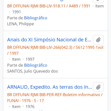
BR DFFUNAI RJMI BIB-LIV-918.11 / A489 / 1991
·
Item
·
1991
Parte de
Bibliográfico
LENA, Philippe
Anais do XI Simpósio Nacional de Estudos Missioneiros
Adici
BR DFFUNAI RJMI BIB-LIV-266(042.3) / S612 1995 1vol
/ 1997
·
Item
·
1997
Parte de
Bibliográfico
SANTOS, Julio Quevedo dos
ARNAUD, Expedito. As terras dos índios [Boletim informativo / FUNAI]
Adici
BR DFFUNAI RJMI BIB-PER-REF-Boletim informativo /
FUNAI - 1976 - 5 - 17
·
Item
·
1976