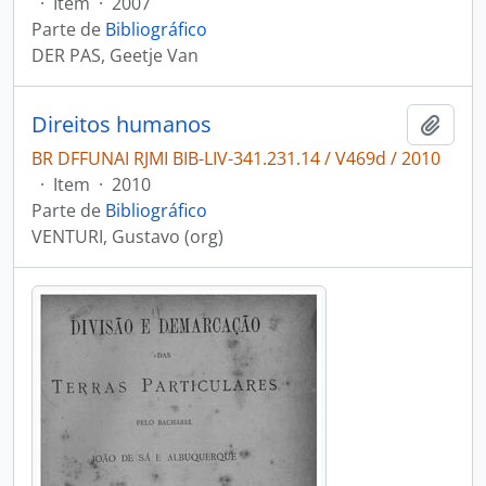
·
Item
·
2007
Parte de
Bibliográfico
DER PAS, Geetje Van
Direitos humanos
Adici
BR DFFUNAI RJMI BIB-LIV-341.231.14 / V469d / 2010
·
Item
·
2010
Parte de
Bibliográfico
VENTURI, Gustavo (org)