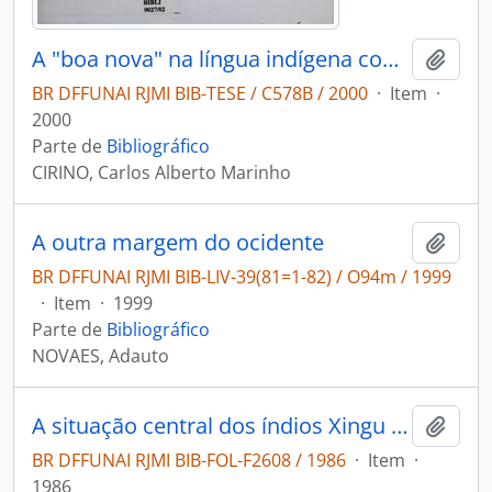
A "boa nova" na língua indígena contornos da evangelização dos Wapischana no século XX
Adici
BR DFFUNAI RJMI BIB-TESE / C578B / 2000
·
Item
·
2000
Parte de
Bibliográfico
CIRINO, Carlos Alberto Marinho
A outra margem do ocidente
Adici
BR DFFUNAI RJMI BIB-LIV-39(81=1-82) / O94m / 1999
·
Item
·
1999
Parte de
Bibliográfico
NOVAES, Adauto
A situação central dos índios Xingu do Bacajá-Pará: assistência ao Projeto de Apoio Ferro-Carajás: (2. relatório).
Adici
BR DFFUNAI RJMI BIB-FOL-F2608 / 1986
·
Item
·
1986