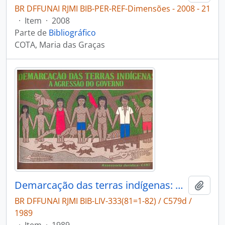
BR DFFUNAI RJMI BIB-PER-REF-Dimensões - 2008 - 21
·
Item
·
2008
Parte de
Bibliográfico
COTA, Maria das Graças
Demarcação das terras indígenas: a agressão do governo.
Adici
BR DFFUNAI RJMI BIB-LIV-333(81=1-82) / C579d /
1989