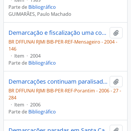
·
Item
·
1989
Parte de
Bibliográfico
GUIMARÃES, Paulo Machado
Demarcação e fiscalização uma conquista do povo Munduruku [Mensageiro]
Adici
BR DFFUNAI RJMI BIB-PER-REF-Mensageiro - 2004 -
146
·
Item
·
2004
Parte de
Bibliográfico
Demarcações continuam paralisadas no Rio Grande do Sul [Porantim]
Adici
BR DFFUNAI RJMI BIB-PER-REF-Porantim - 2006 - 27 -
284
·
Item
·
2006
Parte de
Bibliográfico
Demarcações paradas em Santa Catarina [Porantim]
Adici