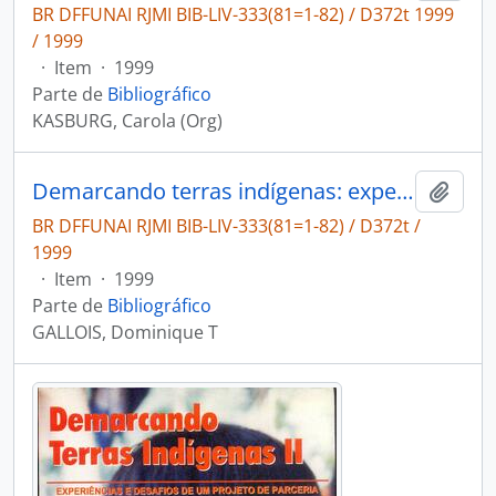
BR DFFUNAI RJMI BIB-LIV-333(81=1-82) / D372t 1999
/ 1999
·
Item
·
1999
Parte de
Bibliográfico
KASBURG, Carola (Org)
Demarcando terras indígenas: experiências e desafios de um projeto de parceria
Adici
BR DFFUNAI RJMI BIB-LIV-333(81=1-82) / D372t /
1999
·
Item
·
1999
Parte de
Bibliográfico
GALLOIS, Dominique T