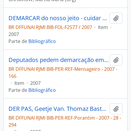
DEMARCAR do nosso jeito - cuidar da nossa terra: olhares indígenas sobre a demarcação e proteção de terras indigenas na Amazônia brasileira.
Adici
BR DFFUNAI RJMI BIB-FOL-F2577 / 2007
·
Item
·
2007
Parte de
Bibliográfico
Deputados pedem demarcação em MS [Mensageiro]
Adici
BR DFFUNAI RJMI BIB-PER-REF-Mensageiro - 2007 -
166
·
Item
·
2007
Parte de
Bibliográfico
DER PAS, Geetje Van. Thomaz Bastos devolve processo dos Tupinikim e dos Guarani para a FUNAI [Porantim]
Adici
BR DFFUNAI RJMI BIB-PER-REF-Porantim - 2007 - 28 -
294