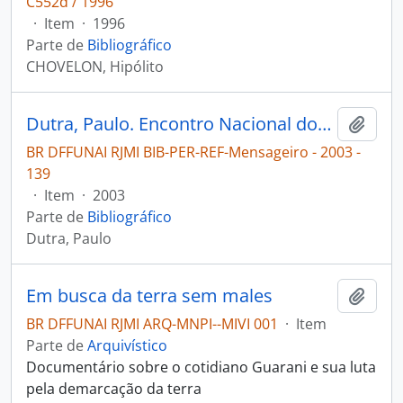
C552d / 1996
·
Item
·
1996
Parte de
Bibliográfico
CHOVELON, Hipólito
Dutra, Paulo. Encontro Nacional dos Povos indígenas em luta pelo reconhecimento étnico e territorial [Mensageiro]
Adici
BR DFFUNAI RJMI BIB-PER-REF-Mensageiro - 2003 -
139
·
Item
·
2003
Parte de
Bibliográfico
Dutra, Paulo
Em busca da terra sem males
Adici
BR DFFUNAI RJMI ARQ-MNPI--MIVI 001
·
Item
Parte de
Arquivístico
Documentário sobre o cotidiano Guarani e sua luta
pela demarcação da terra