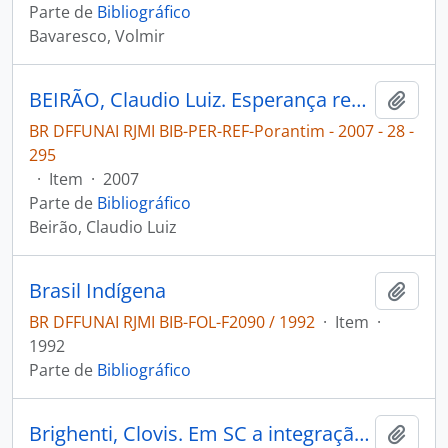
Parte de
Bibliográfico
Bavaresco, Volmir
BEIRÃO, Claudio Luiz. Esperança renovada: Ministério da Justiça publica sete portarias declaratórias [Porantim]
Adici
BR DFFUNAI RJMI BIB-PER-REF-Porantim - 2007 - 28 -
295
·
Item
·
2007
Parte de
Bibliográfico
Beirão, Claudio Luiz
Brasil Indígena
Adici
BR DFFUNAI RJMI BIB-FOL-F2090 / 1992
·
Item
·
1992
Parte de
Bibliográfico
Brighenti, Clovis. Em SC a integração volta a ser debatida [Porantim]
Adici