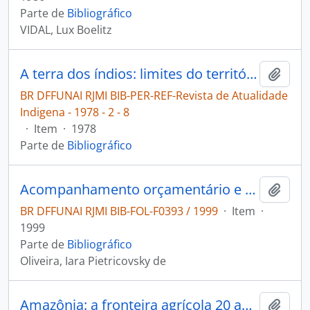
Parte de
Bibliográfico
VIDAL, Lux Boelitz
A terra dos índios: limites do território tribal [Revista de Atualidade Indigena]
Adici
BR DFFUNAI RJMI BIB-PER-REF-Revista de Atualidade
Indigena - 1978 - 2 - 8
·
Item
·
1978
Parte de
Bibliográfico
Acompanhamento orçamentário e avaliação da ação do governo para as populações indígenas
Adici
BR DFFUNAI RJMI BIB-FOL-F0393 / 1999
·
Item
·
1999
Parte de
Bibliográfico
Oliveira, Iara Pietricovsky de
Amazônia: a fronteira agrícola 20 anos depois.
Adici