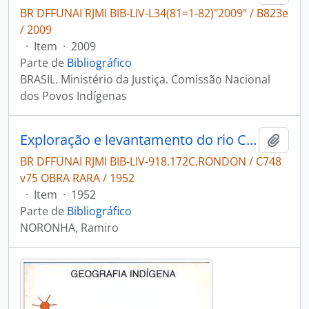
BR DFFUNAI RJMI BIB-LIV-L34(81=1-82)"2009" / B823e
/ 2009
·
Item
·
2009
Parte de
Bibliográfico
BRASIL. Ministério da Justiça. Comissão Nacional
dos Povos Indígenas
Exploração e levantamento do rio Culuene, principal formador do rio Xingu: reconhecimento de verificação ao divisor Arinos-Paranatinga: Fundação dum Pôsto de Proteção dos Índios, medição e demarcação de terras para os Bacairi trabalhos executados pelo ajudante da mesma Comissão: capitão Ramiro Noronha em 1920.
Adici
BR DFFUNAI RJMI BIB-LIV-918.172C.RONDON / C748
v75 OBRA RARA / 1952
·
Item
·
1952
Parte de
Bibliográfico
NORONHA, Ramiro