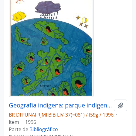
Geografia indigena: parque indigena do Xingu.
Adici
BR DFFUNAI RJMI BIB-LIV-37(=081) / I59g / 1996
·
Item
·
1996
Parte de
Bibliográfico