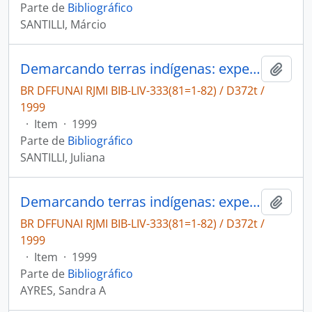
Parte de
Bibliográfico
SANTILLI, Márcio
Demarcando terras indígenas: experiências e desafios de um projeto de parceria
Adici
BR DFFUNAI RJMI BIB-LIV-333(81=1-82) / D372t /
1999
·
Item
·
1999
Parte de
Bibliográfico
SANTILLI, Juliana
Demarcando terras indígenas: experiências e desafios de um projeto de parceria
Adici
BR DFFUNAI RJMI BIB-LIV-333(81=1-82) / D372t /
1999
·
Item
·
1999
Parte de
Bibliográfico
AYRES, Sandra A