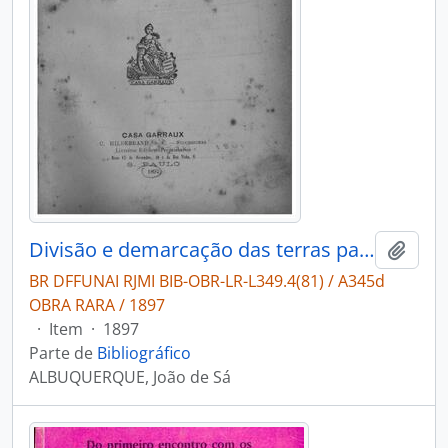
Divisão e demarcação das terras particulares
Adici
BR DFFUNAI RJMI BIB-OBR-LR-L349.4(81) / A345d
OBRA RARA / 1897
·
Item
·
1897
Parte de
Bibliográfico
ALBUQUERQUE, João de Sá