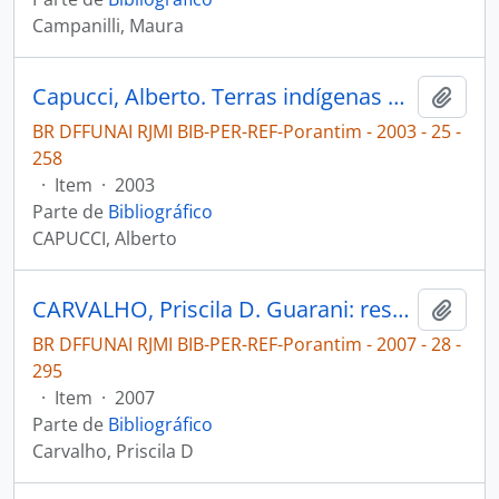
Campanilli, Maura
Capucci, Alberto. Terras indígenas no Mato Grosso do Sul: muitas lutas, poucas conquistas!? [Porantim]
Adici
BR DFFUNAI RJMI BIB-PER-REF-Porantim - 2003 - 25 -
258
·
Item
·
2003
Parte de
Bibliográfico
CAPUCCI, Alberto
CARVALHO, Priscila D. Guarani: respeito nas fronteiras e demarcação de terra [Porantim]
Adici
BR DFFUNAI RJMI BIB-PER-REF-Porantim - 2007 - 28 -
295
·
Item
·
2007
Parte de
Bibliográfico
Carvalho, Priscila D