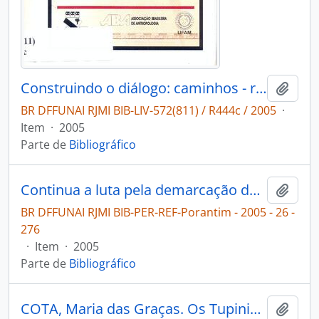
Construindo o diálogo: caminhos - redes - relacionamentos.
Adici
BR DFFUNAI RJMI BIB-LIV-572(811) / R444c / 2005
·
Item
·
2005
Parte de
Bibliográfico
Continua a luta pela demarcação das terras Tupinikin e Guarani [Porantim]
Adici
BR DFFUNAI RJMI BIB-PER-REF-Porantim - 2005 - 26 -
276
·
Item
·
2005
Parte de
Bibliográfico
COTA, Maria das Graças. Os Tupinikim e a questão da luta pela terra [Dimensões]
Adici