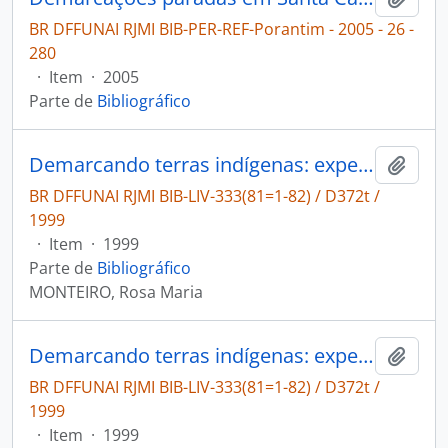
BR DFFUNAI RJMI BIB-PER-REF-Porantim - 2005 - 26 -
280
·
Item
·
2005
Parte de
Bibliográfico
Demarcando terras indígenas: experiência e desafios de um projeto de parceria
Adici
BR DFFUNAI RJMI BIB-LIV-333(81=1-82) / D372t /
1999
·
Item
·
1999
Parte de
Bibliográfico
MONTEIRO, Rosa Maria
Demarcando terras indígenas: experiências e desafios de um projeto de parceria
Adici
BR DFFUNAI RJMI BIB-LIV-333(81=1-82) / D372t /
1999
·
Item
·
1999