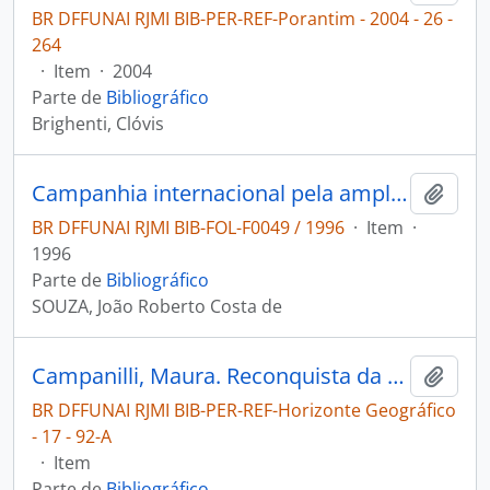
BR DFFUNAI RJMI BIB-PER-REF-Porantim - 2004 - 26 -
264
·
Item
·
2004
Parte de
Bibliográfico
Brighenti, Clóvis
Campanhia internacional pela ampliação e demarcação das terras indígenas Tupinikins e Guaraní
Adici
BR DFFUNAI RJMI BIB-FOL-F0049 / 1996
·
Item
·
1996
Parte de
Bibliográfico
SOUZA, João Roberto Costa de
Campanilli, Maura. Reconquista da terra [Horizonte Geográfico]
Adici
BR DFFUNAI RJMI BIB-PER-REF-Horizonte Geográfico
- 17 - 92-A
·
Item
Parte de
Bibliográfico