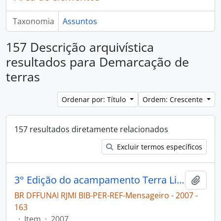
Taxonomia
Assuntos
157 Descrição arquivística
resultados para Demarcação de
terras
Ordenar por: Título
Ordem: Crescente
157 resultados diretamente relacionados
Excluir termos específicos
3° Edição do acampamento Terra Livre [Mensageiro]
Adici
BR DFFUNAI RJMI BIB-PER-REF-Mensageiro - 2007 -
163
·
Item
·
2007