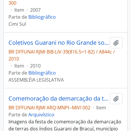
300
·
Item
·
2007
Parte de
Bibliográfico
Cimi Sul
Coletivos Guarani no Rio Grande so Sul
Adici
BR DFFUNAI RJMI BIB-LIV-39(816.5=1-82) / A844c /
2010
·
Item
·
2010
Parte de
Bibliográfico
ASSEMBLÉIA LEGISLATIVA
Comemoração da demarcação da terra indígena dos Guarani de Bracuí
Adici
BR DFFUNAI RJMI ARQ-MNPI--MIVI 002
·
Item
Parte de
Arquivístico
Imagens da festa de comemoração da demarcação
de terras dos índios Guarani de Bracuí, município