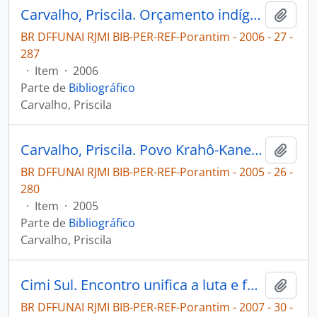
Carvalho, Priscila. Orçamento indígenista cresce, mas dinheiro para demarcações diminui [Porantim]
Adici
BR DFFUNAI RJMI BIB-PER-REF-Porantim - 2006 - 27 -
287
·
Item
·
2006
Parte de
Bibliográfico
Carvalho, Priscila
Carvalho, Priscila. Povo Krahô-Kanela vai à justiça para exigir decisão da FUNAI [Porantim]
Adici
BR DFFUNAI RJMI BIB-PER-REF-Porantim - 2005 - 26 -
280
·
Item
·
2005
Parte de
Bibliográfico
Carvalho, Priscila
Cimi Sul. Encontro unifica a luta e fortalece o povo Xetá [Porantim]
Adici
BR DFFUNAI RJMI BIB-PER-REF-Porantim - 2007 - 30 -