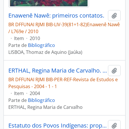
Enawenê Nawê: primeiros contatos.
Adici
BR DFFUNAI RJMI BIB-LIV-39(81=1-82)Enawenê Nawê
/ L769e / 2010
·
Item
·
2010
Parte de
Bibliográfico
LISBOA, Thomaz de Aquino (Jaúka)
ERTHAL, Regina Maria de Carvalho. O GT Lauro Sodré em uma perspectiva da história da demarcação de Terras Indígenas no Alto Solimões [Revista de Estudos e Pesquisas]
Adici
BR DFFUNAI RJMI BIB-PER-REF-Revista de Estudos e
Pesquisas - 2004 - 1 - 1
·
Item
·
2004
Parte de
Bibliográfico
ERTHAL, Regina Maria de Carvalho
Estatuto dos Povos Indígenas: proposta da Comissão Nacional de Política Indigenista.
Adici