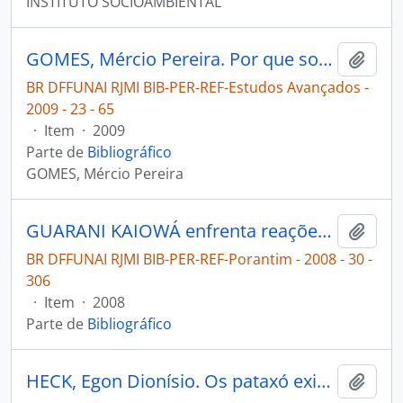
INSTITUTO SOCIOAMBIENTAL
GOMES, Mércio Pereira. Por que sou rondoniano [Estudos Avançados]
Adici
BR DFFUNAI RJMI BIB-PER-REF-Estudos Avançados -
2009 - 23 - 65
·
Item
·
2009
Parte de
Bibliográfico
GOMES, Mércio Pereira
GUARANI KAIOWÁ enfrenta reações racistas [Porantim]
Adici
BR DFFUNAI RJMI BIB-PER-REF-Porantim - 2008 - 30 -
306
·
Item
·
2008
Parte de
Bibliográfico
HECK, Egon Dionísio. Os pataxó exigem agilidade na demarcação de sua terra [Porantim]
Adici