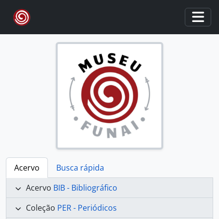
Skip to main content
Togg
Acervo
Busca rápida
Acervo
BIB - Bibliográfico
Coleção
PER - Periódicos