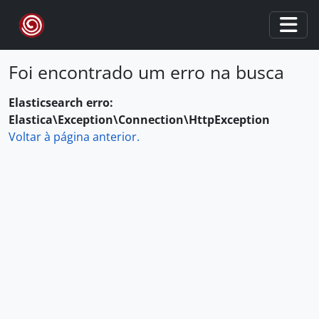
Skip to main content
Togg
Foi encontrado um erro na busca
Elasticsearch erro:
Elastica\Exception\Connection\HttpException
Voltar à página anterior.