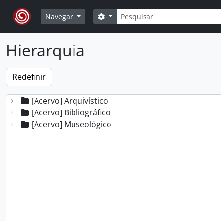
Skip to main content
Pesquisar
Opções de busca
Navegar
Hierarquia
[Acervo] Arquivístico
[Acervo] Bibliográfico
[Acervo] Museológico