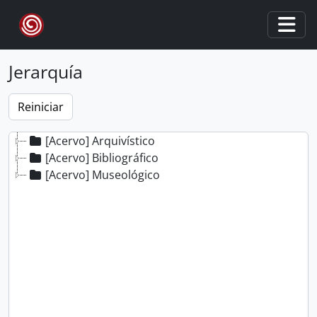
Skip to main content
Togg
Jerarquía
[Acervo] Arquivístico
[Acervo] Bibliográfico
[Acervo] Museológico