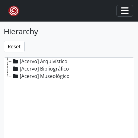
Skip to main content
Togg
Hierarchy
[Acervo] Arquivístico
[Acervo] Bibliográfico
[Acervo] Museológico